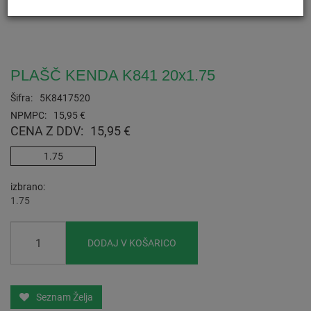
PLAŠČ KENDA K841 20x1.75
Šifra:
5K8417520
NPMPC:
15,95 €
CENA Z DDV:
15,95 €
1.75
izbrano
1.75
DODAJ V KOŠARICO
Seznam Želja