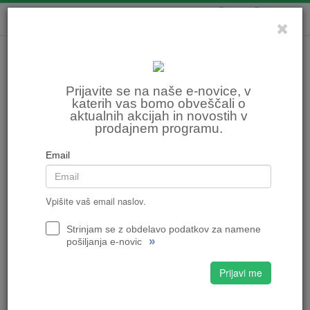
0
0
Prijavite se na naše e-novice, v
katerih vas bomo obveščali o
aktualnih akcijah in novostih v
prodajnem programu.
Email
Vpišite vaš email naslov.
Strinjam se z obdelavo podatkov za namene
»
pošiljanja e-novic
Prijavi me