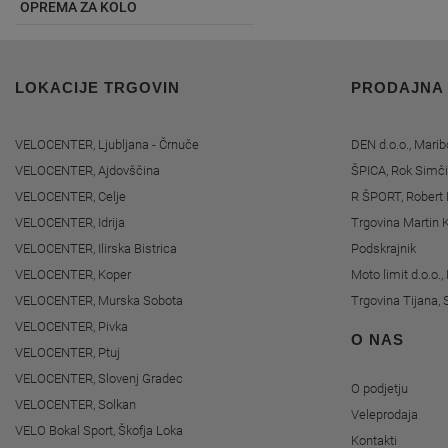
OPREMA ZA KOLO
LOKACIJE TRGOVIN
PRODAJNA
VELOCENTER, Ljubljana - Črnuče
DEN d.o.o., Marib
VELOCENTER, Ajdovščina
ŠPICA, Rok Simči
VELOCENTER, Celje
R ŠPORT, Robert 
VELOCENTER, Idrija
Trgovina Martin K
VELOCENTER, Ilirska Bistrica
Podskrajnik
VELOCENTER, Koper
Moto limit d.o.o.
VELOCENTER, Murska Sobota
Trgovina Tijana, 
VELOCENTER, Pivka
O NAS
VELOCENTER, Ptuj
VELOCENTER, Slovenj Gradec
O podjetju
VELOCENTER, Solkan
Veleprodaja
VELO Bokal Sport, Škofja Loka
Kontakti