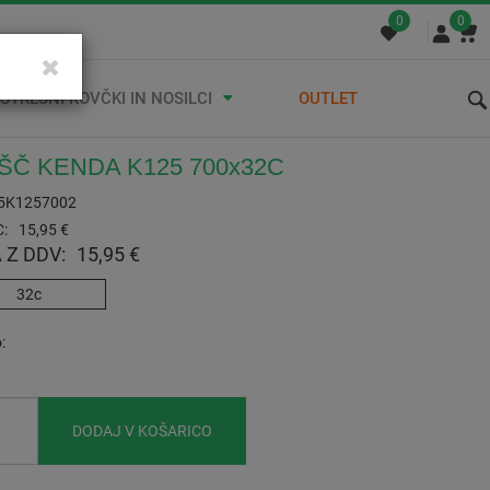
0
0
STREŠNI KOVČKI IN NOSILCI
OUTLET
ŠČ KENDA K125 700x32C
5K1257002
:
15,95 €
 Z DDV:
15,95 €
32c
o
DODAJ V KOŠARICO