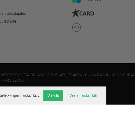
ren delodajalec
o, vrednote
105706000, ŠIFRA DEJAVNOSTI: 51.470, TRANSAKCIJSKI RAČUN: NLB D.D. IBAN
: HKVISI22XXX
beleženjem piškotkov.
V redu
Več o piškotkih
info@velo.si