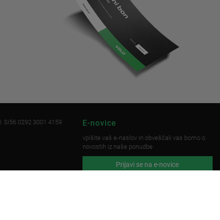
: SI56 0292 3001 4159
E-novice
vpišite vaš e-naslov in obveščali vas bomo o
novostih iz naše ponudbe
Prijavi se na e-novice