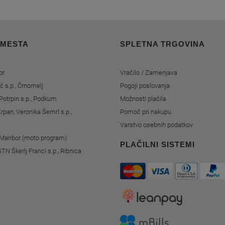
 MESTA
SPLETNA TRGOVINA
or
Vračilo / Zamenjava
č s.p., Črnomelj
Pogoji poslovanja
Potrpin s.p., Podkum
Možnosti plačila
rpan, Veronika Šemrl s.p.,
Pomoč pri nakupu
Varstvo osebnih podatkov
, Maribor (moto program)
PLAČILNI SISTEMI
STN Škerlj Franci s.p., Ribnica