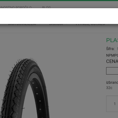
JNOSTNO POROČILO
BLOG
MOTOCIKLIZEM
SKIROJI
FITNES, OSTALO
PLA
Šifra:
NPMPC
CENA
izbran
32c