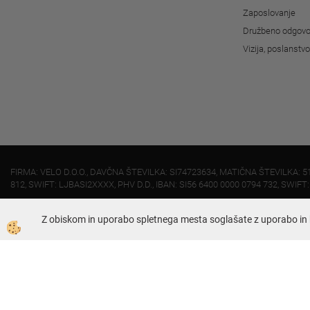
Zaposlovanje
Družbeno odgovo
Vizija, poslanstv
FIRMA: VELO D.O.O., DAVČNA ŠTEVILKA: SI74723634, MATIČNA ŠTEVILKA: 5
812, SWIFT: LJBASI2XXXX, PHV D.D., IBAN: SI56 6400 0000 0794 732, SWIFT
Z obiskom in uporabo spletnega mesta soglašate z uporabo in 
Dunajska 421, 1231 - Ljubljana Črnuče
01 51 95 030 (uprava)