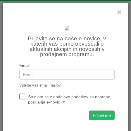
0
0
Prijavite se na naše e-novice, v
katerih vas bomo obveščali o
aktualnih akcijah in novostih v
prodajnem programu.
Email
Vpišite vaš email naslov.
Strinjam se z obdelavo podatkov za namene
»
pošiljanja e-novic
Prijavi me