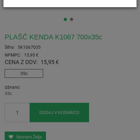
PLAŠČ KENDA K1067 700x35c
Šifra:
5K1067035
NPMPC:
15,95 €
CENA Z DDV:
15,95 €
35c
izbrano
35c
DODAJ V KOŠARICO
Seznam Želja