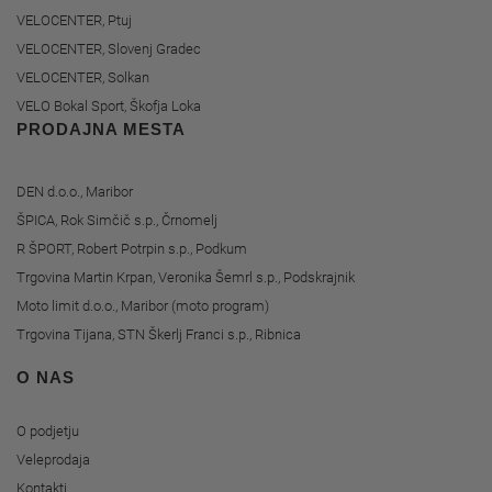
VELOCENTER, Ptuj
VELOCENTER, Slovenj Gradec
VELOCENTER, Solkan
VELO Bokal Sport, Škofja Loka
PRODAJNA MESTA
DEN d.o.o., Maribor
ŠPICA, Rok Simčič s.p., Črnomelj
R ŠPORT, Robert Potrpin s.p., Podkum
Trgovina Martin Krpan, Veronika Šemrl s.p., Podskrajnik
Moto limit d.o.o., Maribor (moto program)
Trgovina Tijana, STN Škerlj Franci s.p., Ribnica
O NAS
O podjetju
Veleprodaja
Kontakti