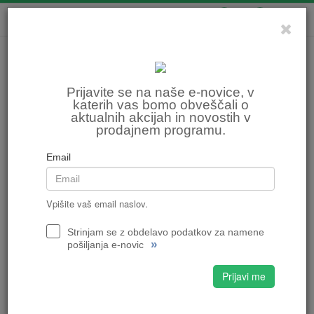
0
0
Prijavite se na naše e-novice, v
katerih vas bomo obveščali o
aktualnih akcijah in novostih v
prodajnem programu.
Email
Vpišite vaš email naslov.
Strinjam se z obdelavo podatkov za namene
»
pošiljanja e-novic
Prijavi me