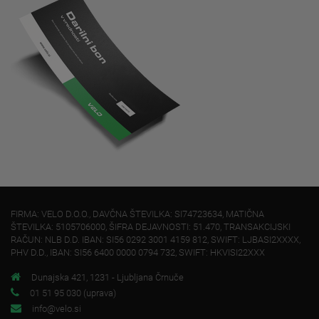
FIRMA: VELO D.O.O., DAVČNA ŠTEVILKA: SI74723634, MATIČNA
ŠTEVILKA: 5105706000, ŠIFRA DEJAVNOSTI: 51.470, TRANSAKCIJSKI
RAČUN: NLB D.D. IBAN: SI56 0292 3001 4159 812, SWIFT: LJBASI2XXXX,
PHV D.D., IBAN: SI56 6400 0000 0794 732, SWIFT: HKVISI22XXX
Dunajska 421, 1231 - Ljubljana Črnuče
01 51 95 030 (uprava)
info@velo.si