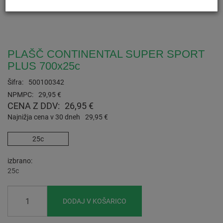
PLAŠČ CONTINENTAL SUPER SPORT
PLUS 700x25c
Šifra:
500100342
NPMPC:
29,95 €
CENA Z DDV:
26,95 €
Najnižja cena v 30 dneh
29,95 €
25c
izbrano
25c
DODAJ V KOŠARICO