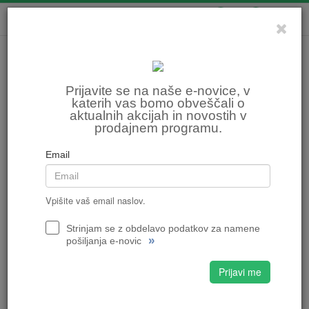
0
0
Prijavite se na naše e-novice, v
katerih vas bomo obveščali o
aktualnih akcijah in novostih v
prodajnem programu.
Email
Vpišite vaš email naslov.
Strinjam se z obdelavo podatkov za namene
»
pošiljanja e-novic
Prijavi me