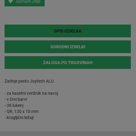
Seznam Želja
OPIS IZDELKA
SORODNI IZDELKI
ZALOGA PO TRGOVINAH
Zadnje pesto Joytech ALU
- za kasetni verižnik na navoj
- v črni barvi
- 36 lukenj
- QR, 130 x 10 mm
- krogljični ležaji