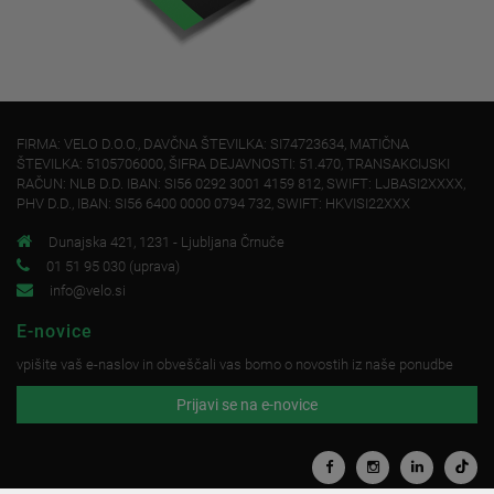
FIRMA: VELO D.O.O., DAVČNA ŠTEVILKA: SI74723634, MATIČNA
ŠTEVILKA: 5105706000, ŠIFRA DEJAVNOSTI: 51.470, TRANSAKCIJSKI
RAČUN: NLB D.D. IBAN: SI56 0292 3001 4159 812, SWIFT: LJBASI2XXXX,
PHV D.D., IBAN: SI56 6400 0000 0794 732, SWIFT: HKVISI22XXX
Dunajska 421, 1231 - Ljubljana Črnuče
01 51 95 030 (uprava)
info@velo.si
E-novice
vpišite vaš e-naslov in obveščali vas bomo o novostih iz naše ponudbe
Prijavi se na e-novice