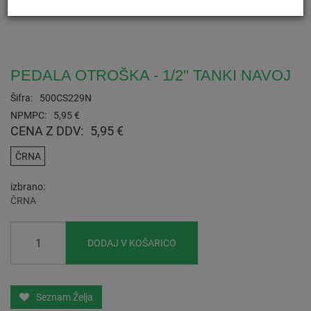
PEDALA OTROŠKA - 1/2" TANKI NAVOJ
Šifra:
500CS229N
NPMPC:
5,95 €
CENA Z DDV:
5,95 €
ČRNA
izbrano
ČRNA
DODAJ V KOŠARICO
Seznam Želja