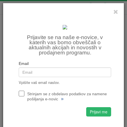
0
0
Prijavite se na naše e-novice, v
katerih vas bomo obveščali o
aktualnih akcijah in novostih v
prodajnem programu.
Email
Vpišite vaš email naslov.
Strinjam se z obdelavo podatkov za namene
»
pošiljanja e-novic
Prijavi me