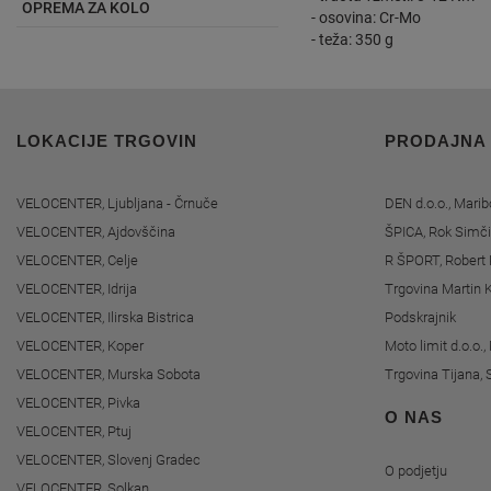
OPREMA ZA KOLO
- osovina: Cr-Mo
- teža: 350 g
LOKACIJE TRGOVIN
PRODAJNA
VELOCENTER, Ljubljana - Črnuče
DEN d.o.o., Marib
VELOCENTER, Ajdovščina
ŠPICA, Rok Simči
VELOCENTER, Celje
R ŠPORT, Robert 
VELOCENTER, Idrija
Trgovina Martin K
VELOCENTER, Ilirska Bistrica
Podskrajnik
VELOCENTER, Koper
Moto limit d.o.o.
VELOCENTER, Murska Sobota
Trgovina Tijana, 
VELOCENTER, Pivka
O NAS
VELOCENTER, Ptuj
VELOCENTER, Slovenj Gradec
O podjetju
VELOCENTER, Solkan