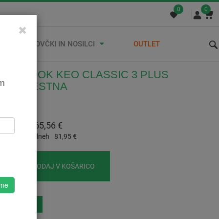
0
0
STREŠNI KOVČKI IN NOSILCI
OUTLET
ALA LOOK KEO CLASSIC 3 PLUS
em
ALA CESTNA
5421531371
:
81,95 €
 Z DDV:
65,56 €
a cena v 30 dneh
81,95 €
DODAJ V KOŠARICO
 me
eznam Želja