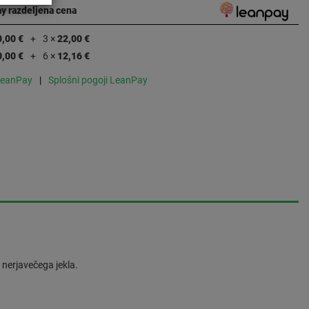
y razdeljena cena
0,00 €
3 ×
22,00 €
0,00 €
6 ×
12,16 €
LeanPay
Splošni pogoji LeanPay
 nerjavečega jekla.