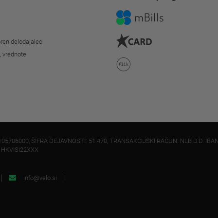
ren delodajalec
o, vrednote
105706000, ŠIFRA DEJAVNOSTI: 51.470, TRANSAKCIJSKI RAČUN: NLB D.D. IBAN
: HKVISI22XXX
info@velo.si