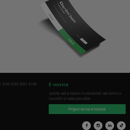
: SI56 0292 3001 4159
E-novice
vpišite vaš e-naslov in obveščali vas bomo o
novostih iz naše ponudbe
Prijavi se na e-novice