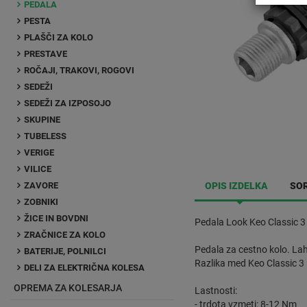
PEDALA
PESTA
PLAŠČI ZA KOLO
PRESTAVE
ROČAJI, TRAKOVI, ROGOVI
SEDEŽI
SEDEŽI ZA IZPOSOJO
SKUPINE
TUBELESS
VERIGE
VILICE
ZAVORE
OPIS IZDELKA
SOR
ZOBNIKI
ŽICE IN BOVDNI
Pedala Look Keo Classic 3 
ZRAČNICE ZA KOLO
Pedala za cestno kolo. Lah
BATERIJE, POLNILCI
Razlika med Keo Classic 3 i
DELI ZA ELEKTRIČNA KOLESA
OPREMA ZA KOLESARJA
Lastnosti:
- trdota vzmeti: 8-12 Nm