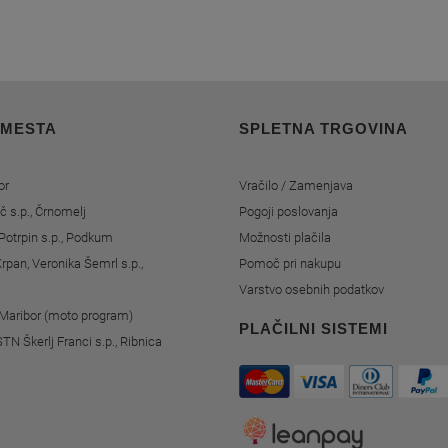
 MESTA
SPLETNA TRGOVINA
or
Vračilo / Zamenjava
č s.p., Črnomelj
Pogoji poslovanja
Potrpin s.p., Podkum
Možnosti plačila
rpan, Veronika Šemrl s.p.,
Pomoč pri nakupu
Varstvo osebnih podatkov
, Maribor (moto program)
PLAČILNI SISTEMI
STN Škerlj Franci s.p., Ribnica