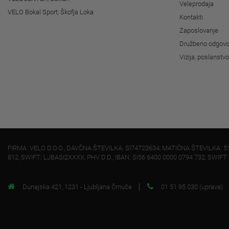
Veleprodaja
VELO Bokal Sport, Škofja Loka
Kontakti
Zaposlovanje
Družbeno odgovo
Vizija, poslanstv
FIRMA: VELO D.O.O., DAVČNA ŠTEVILKA: SI74723634, MATIČNA ŠTEVILKA: 5
812, SWIFT: LJBASI2XXXX, PHV D.D., IBAN: SI56 6400 0000 0794 732, SWIFT
Dunajska 421, 1231 - Ljubljana Črnuče
01 51 95 030 (uprava)