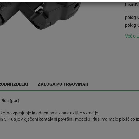
LeanPa
polog
polog
Več o 
ODNI IZDELKI
ZALOGA PO TRGOVINAH
Plus (par)
kotno vpenjanje in odpenjanje z nastavljivo vzmetjo.
n 3 Plus je v ojačani kontaktni površini, model 3 Plus ima malo ploščico iz