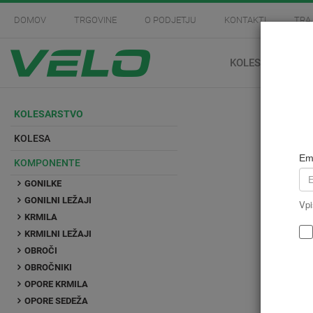
DOMOV
TRGOVINE
O PODJETJU
KONTAKTI
TRA
KOLESARSTVO
KOLESARSTVO
KOLESA
Em
KOMPONENTE
GONILKE
GONILNI LEŽAJI
Vpi
KRMILA
KRMILNI LEŽAJI
OBROČI
OBROČNIKI
OPORE KRMILA
OPORE SEDEŽA