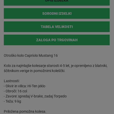
OPIS IZDELKA
SORODNI IZDELKI
TABELA VELIKOSTI
ZALOGA PO TRGOVINAH
Otroško kolo Capriolo Mustang 16
Kolo za najmlajše kolesarje starosti 4-5 let, je opremljeno z blatniki,
ščitnikom verige in pomožnimi koleščki.
Lastnosti:
- Okvir in vilica: Hi-Ten jeklo
- Obroči: 16 col
- Zavore: spredaj V-brake, zadaj Torpedo
- Teža: 9 kg
Priložena pomožna kolesa.