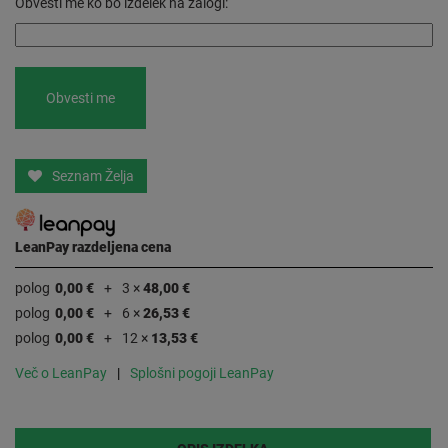
Obvesti me ko bo izdelek na zalogi:
Seznam Želja
LeanPay razdeljena cena
polog
0,00 €
3 ×
48,00 €
polog
0,00 €
6 ×
26,53 €
polog
0,00 €
12 ×
13,53 €
Več o LeanPay
Splošni pogoji LeanPay