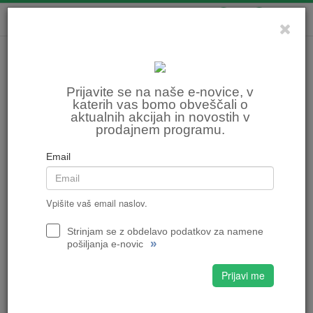
0
0
Prijavite se na naše e-novice, v
katerih vas bomo obveščali o
aktualnih akcijah in novostih v
prodajnem programu.
Email
Vpišite vaš email naslov.
Strinjam se z obdelavo podatkov za namene
»
pošiljanja e-novic
Prijavi me