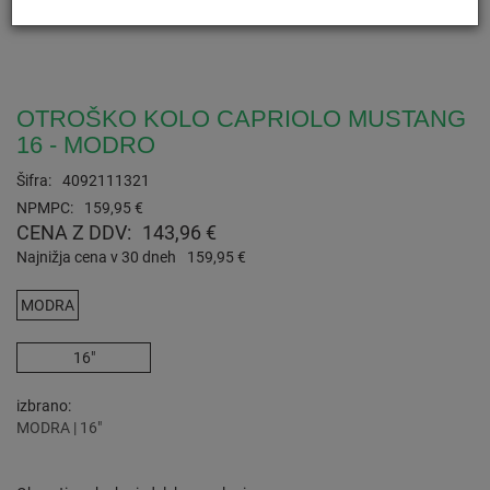
OTROŠKO KOLO CAPRIOLO MUSTANG
16 - MODRO
Šifra:
4092111321
NPMPC:
159,95 €
CENA Z DDV:
143,96 €
Najnižja cena v 30 dneh
159,95 €
MODRA
16"
izbrano
MODRA | 16"