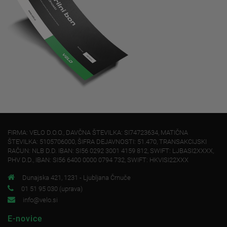
FIRMA: VELO D.O.O., DAVČNA ŠTEVILKA: SI74723634, MATIČNA
ŠTEVILKA: 5105706000, ŠIFRA DEJAVNOSTI: 51.470, TRANSAKCIJSKI
RAČUN: NLB D.D. IBAN: SI56 0292 3001 4159 812, SWIFT: LJBASI2XXXX,
PHV D.D., IBAN: SI56 6400 0000 0794 732, SWIFT: HKVISI22XXX
Dunajska 421, 1231 - Ljubljana Črnuče
01 51 95 030 (uprava)
info@velo.si
E-novice