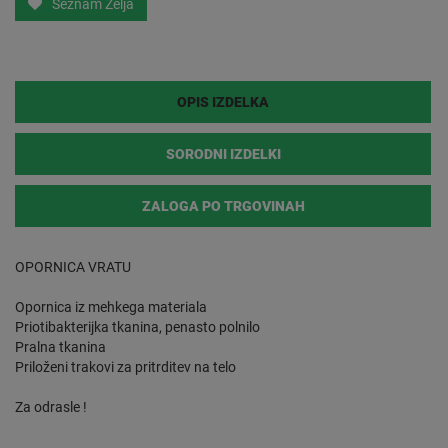
Seznam Želja
OPIS IZDELKA
SORODNI IZDELKI
ZALOGA PO TRGOVINAH
OPORNICA VRATU
Opornica iz mehkega materiala
Priotibakterijka tkanina, penasto polnilo
Pralna tkanina
Priloženi trakovi za pritrditev na telo
Za odrasle !