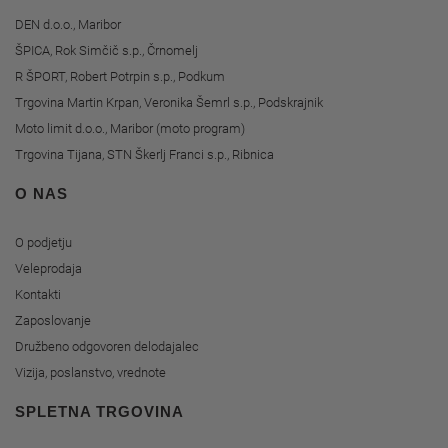
DEN d.o.o., Maribor
ŠPICA, Rok Simčič s.p., Črnomelj
R ŠPORT, Robert Potrpin s.p., Podkum
Trgovina Martin Krpan, Veronika Šemrl s.p., Podskrajnik
Moto limit d.o.o., Maribor (moto program)
Trgovina Tijana, STN Škerlj Franci s.p., Ribnica
O NAS
O podjetju
Veleprodaja
Kontakti
Zaposlovanje
Družbeno odgovoren delodajalec
Vizija, poslanstvo, vrednote
SPLETNA TRGOVINA