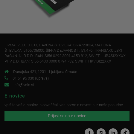
FIRMA: VELO D.O.O., DAVČNA ŠTEVILKA: SI74723634, MATIČNA
ŠTEVILKA: 5105706000, ŠIFRA DEJAVNOSTI: 51.470, TRANSAKCIJSKI
RAČUN: NLB D.D. IBAN: SI56 0292 3001 4159 812, SWIFT: LJBASI2XXXX,
PHV D.D., IBAN: SI56 6400 0000 0794 732, SWIFT: HKVISI22XXX
Dunajska 421, 1231 - Ljubljana Črnuče
01 51 95 030 (uprava)
info@velo.si
E-novice
vpišite vaš e-naslov in obveščali vas bomo o novostih iz naše ponudbe
Prijavi se na e-novice