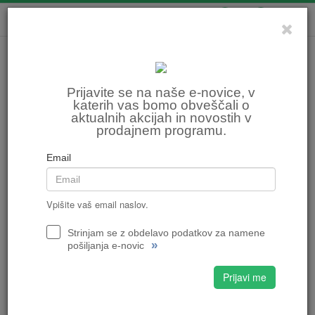
0
0
Prijavite se na naše e-novice, v
katerih vas bomo obveščali o
aktualnih akcijah in novostih v
prodajnem programu.
Email
Vpišite vaš email naslov.
Strinjam se z obdelavo podatkov za namene
»
pošiljanja e-novic
Prijavi me