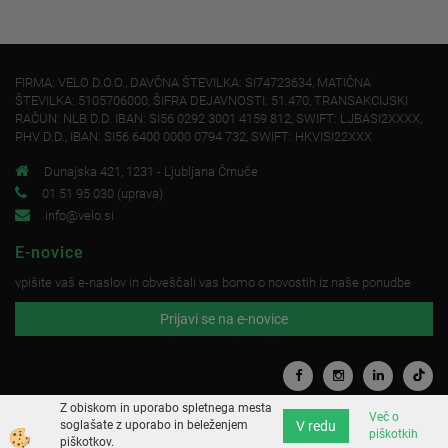
FIRMA: VELO D.O.O., DAVČNA ŠTEVILKA: SI74723634, MATIČNA
ŠTEVILKA: 5105706000, ŠIFRA DEJAVNOSTI: 51.470, TRANSAKCIJSKI
RAČUN: NLB D.D. IBAN: SI56 0292 3001 4159 812, SWIFT: LJBASI2XXXX,
PHV D.D., IBAN: SI56 6400 0000 0794 732, SWIFT: HKVISI22XXX
Dunajska 421, 1231 - Ljubljana Črnuče
01 51 95 030 (uprava)
info@velo.si
E-novice
vpišite vaš e-naslov in obveščali vas bomo o novostih iz naše ponudbe
Prijavi se na e-novice
Z obiskom in uporabo spletnega mesta
Več o
V redu
soglašate z uporabo in beleženjem
piškotkih
Izdelava spletne trgovine
piškotkov.