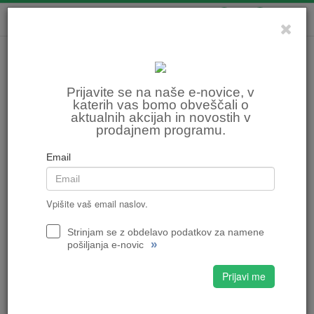
0
0
Prijavite se na naše e-novice, v
katerih vas bomo obveščali o
aktualnih akcijah in novostih v
prodajnem programu.
Email
Vpišite vaš email naslov.
Strinjam se z obdelavo podatkov za namene
»
pošiljanja e-novic
Prijavi me