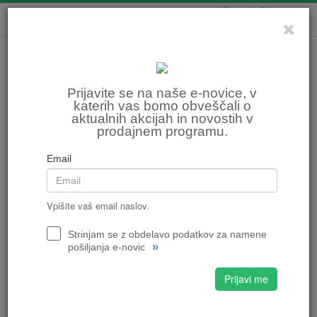
0
0
Prijavite se na naše e-novice, v
katerih vas bomo obveščali o
aktualnih akcijah in novostih v
prodajnem programu.
Email
Vpišite vaš email naslov.
Strinjam se z obdelavo podatkov za namene
»
pošiljanja e-novic
Prijavi me