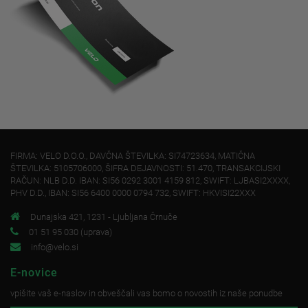
FIRMA: VELO D.O.O., DAVČNA ŠTEVILKA: SI74723634, MATIČNA
ŠTEVILKA: 5105706000, ŠIFRA DEJAVNOSTI: 51.470, TRANSAKCIJSKI
RAČUN: NLB D.D. IBAN: SI56 0292 3001 4159 812, SWIFT: LJBASI2XXXX,
PHV D.D., IBAN: SI56 6400 0000 0794 732, SWIFT: HKVISI22XXX
Dunajska 421, 1231 - Ljubljana Črnuče
01 51 95 030 (uprava)
info@velo.si
E-novice
vpišite vaš e-naslov in obveščali vas bomo o novostih iz naše ponudbe