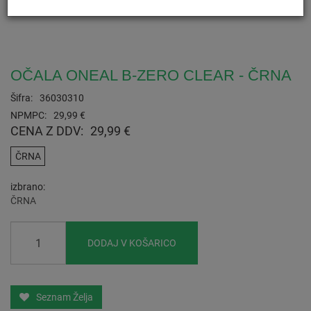
OČALA ONEAL B-ZERO CLEAR - ČRNA
Šifra:
36030310
NPMPC:
29,99 €
CENA Z DDV:
29,99 €
ČRNA
izbrano
ČRNA
DODAJ V KOŠARICO
Seznam Želja