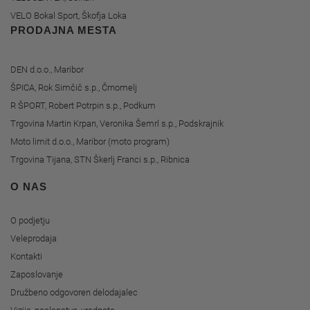
VELO Bokal Sport, Škofja Loka
PRODAJNA MESTA
DEN d.o.o., Maribor
ŠPICA, Rok Simčič s.p., Črnomelj
R ŠPORT, Robert Potrpin s.p., Podkum
Trgovina Martin Krpan, Veronika Šemrl s.p., Podskrajnik
Moto limit d.o.o., Maribor (moto program)
Trgovina Tijana, STN Škerlj Franci s.p., Ribnica
O NAS
O podjetju
Veleprodaja
Kontakti
Zaposlovanje
Družbeno odgovoren delodajalec