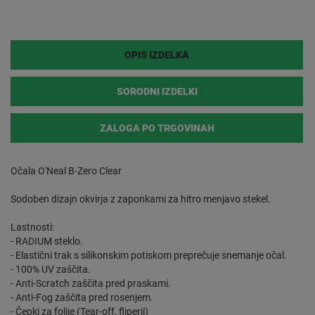
OPIS IZDELKA
SORODNI IZDELKI
ZALOGA PO TRGOVINAH
Očala O'Neal B-Zero Clear
Sodoben dizajn okvirja z zaponkami za hitro menjavo stekel.
Lastnosti:
- RADIUM steklo.
- Elastični trak s silikonskim potiskom preprečuje snemanje očal.
- 100% UV zaščita.
- Anti-Scratch zaščita pred praskami.
- Anti-Fog zaščita pred rosenjem.
- Čepki za folije (Tear-off, fliperji)