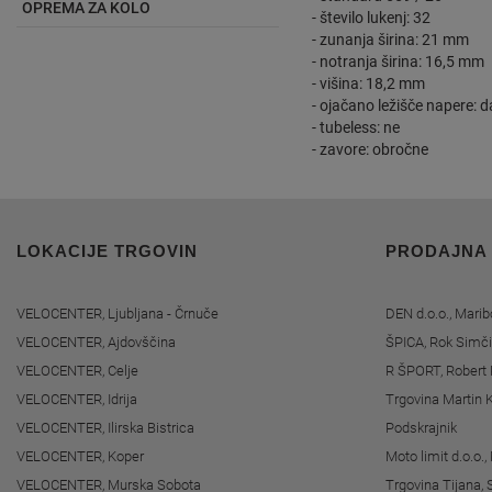
OPREMA ZA KOLO
- število lukenj: 32
- zunanja širina: 21 mm
- notranja širina: 16,5 mm
- višina: 18,2 mm
- ojačano ležišče napere: d
- tubeless: ne
- zavore: obročne
LOKACIJE TRGOVIN
PRODAJNA
VELOCENTER, Ljubljana - Črnuče
DEN d.o.o., Marib
VELOCENTER, Ajdovščina
ŠPICA, Rok Simči
VELOCENTER, Celje
R ŠPORT, Robert 
VELOCENTER, Idrija
Trgovina Martin K
VELOCENTER, Ilirska Bistrica
Podskrajnik
VELOCENTER, Koper
Moto limit d.o.o.
VELOCENTER, Murska Sobota
Trgovina Tijana, 