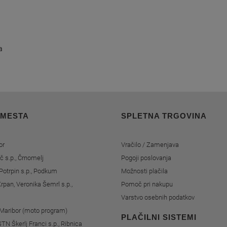
a
 MESTA
SPLETNA TRGOVINA
or
Vračilo / Zamenjava
č s.p., Črnomelj
Pogoji poslovanja
Potrpin s.p., Podkum
Možnosti plačila
rpan, Veronika Šemrl s.p.,
Pomoč pri nakupu
Varstvo osebnih podatkov
, Maribor (moto program)
PLAČILNI SISTEMI
STN Škerlj Franci s.p., Ribnica