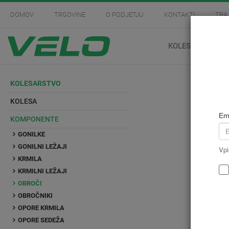
DOMOV
TRGOVINE
O PODJETJU
KONTAKTI
TRA
KOLESARSTVO
KOLESARSTVO
KOLESA
Em
KOMPONENTE
GONILKE
GONILNI LEŽAJI
Vpi
KRMILA
KRMILNI LEŽAJI
OBROČI
OBROČNIKI
OPORE KRMILA
OPORE SEDEŽA