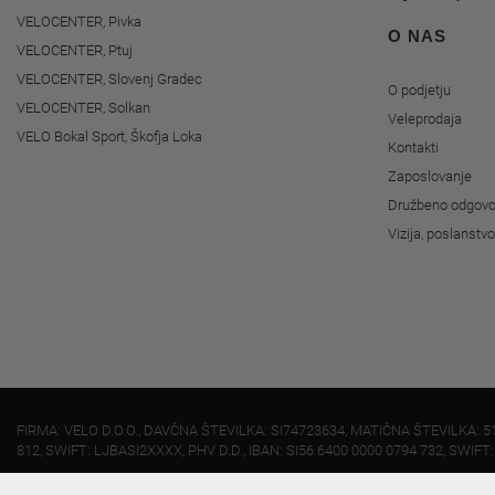
VELOCENTER, Pivka
O NAS
VELOCENTER, Ptuj
VELOCENTER, Slovenj Gradec
O podjetju
VELOCENTER, Solkan
Veleprodaja
VELO Bokal Sport, Škofja Loka
Kontakti
Zaposlovanje
Družbeno odgovo
Vizija, poslanstv
FIRMA: VELO D.O.O., DAVČNA ŠTEVILKA: SI74723634, MATIČNA ŠTEVILKA: 5
812, SWIFT: LJBASI2XXXX, PHV D.D., IBAN: SI56 6400 0000 0794 732, SWIFT