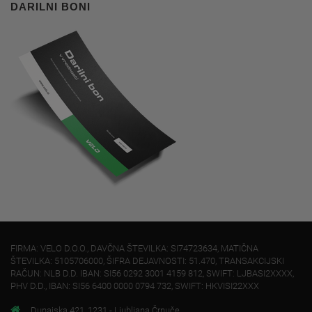
DARILNI BONI
FIRMA: VELO D.O.O., DAVČNA ŠTEVILKA: SI74723634, MATIČNA
ŠTEVILKA: 5105706000, ŠIFRA DEJAVNOSTI: 51.470, TRANSAKCIJSKI
RAČUN: NLB D.D. IBAN: SI56 0292 3001 4159 812, SWIFT: LJBASI2XXXX,
PHV D.D., IBAN: SI56 6400 0000 0794 732, SWIFT: HKVISI22XXX
Dunajska 421, 1231 - Ljubljana Črnuče