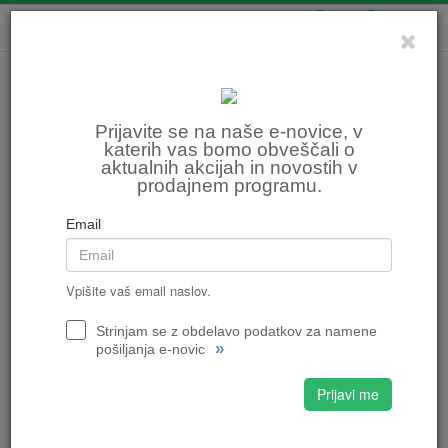
0
0
Prijavite se na naše e-novice, v
katerih vas bomo obveščali o
aktualnih akcijah in novostih v
prodajnem programu.
Email
Vpišite vaš email naslov.
Strinjam se z obdelavo podatkov za namene
»
pošiljanja e-novic
Prijavi me