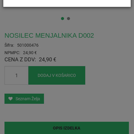
NOSILEC MENJALNIKA D002
Šifra:
501000476
NPMPC:
24,90 €
CENA Z DDV:
24,90 €
DODAJ V KOŠARICO
Seznam Želja
OPIS IZDELKA