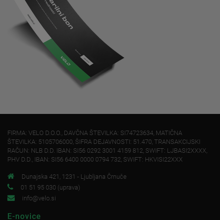
FIRMA: VELO D.O.O., DAVČNA ŠTEVILKA: SI74723634, MATIČNA
ŠTEVILKA: 5105706000, ŠIFRA DEJAVNOSTI: 51.470, TRANSAKCIJSKI
RAČUN: NLB D.D. IBAN: SI56 0292 3001 4159 812, SWIFT: LJBASI2XXXX,
PHV D.D., IBAN: SI56 6400 0000 0794 732, SWIFT: HKVISI22XXX
Dunajska 421, 1231 - Ljubljana Črnuče
01 51 95 030 (uprava)
info@velo.si
E-novice