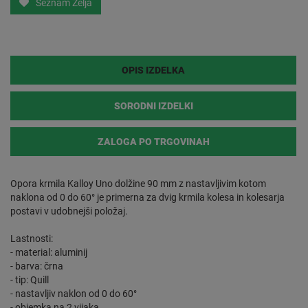
Seznam Želja
OPIS IZDELKA
SORODNI IZDELKI
ZALOGA PO TRGOVINAH
Opora krmila Kalloy Uno dolžine 90 mm z nastavljivim kotom
naklona od 0 do 60° je primerna za dvig krmila kolesa in kolesarja
postavi v udobnejši položaj.
Lastnosti:
- material: aluminij
- barva: črna
- tip: Quill
- nastavljiv naklon od 0 do 60°
- objemka na 2 vijaka