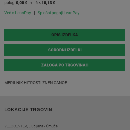
polog
0,00 €
6 ×
10,13 €
Več o LeanPay
Splošni pogoji LeanPay
OPIS IZDELKA
SORODNI IZDELKI
ZALOGA PO TRGOVINAH
MERILNIK HITROSTI ZNEN CANOE
LOKACIJE TRGOVIN
VELOCENTER, Ljubljana - Črnuče