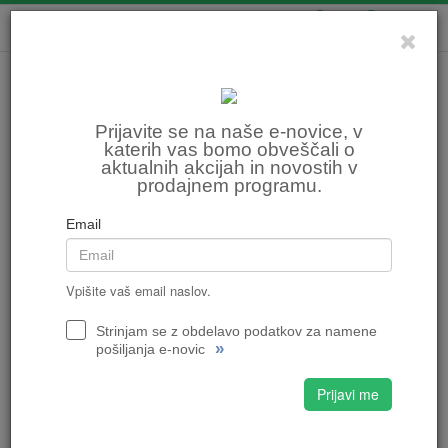
0
0
Prijavite se na naše e-novice, v
katerih vas bomo obveščali o
aktualnih akcijah in novostih v
prodajnem programu.
Email
Vpišite vaš email naslov.
Strinjam se z obdelavo podatkov za namene
»
pošiljanja e-novic
Prijavi me