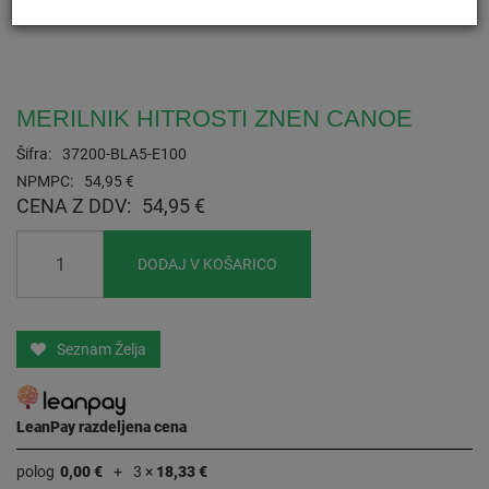
MERILNIK HITROSTI ZNEN CANOE
Šifra:
37200-BLA5-E100
NPMPC:
54,95 €
CENA Z DDV:
54,95 €
DODAJ V KOŠARICO
Seznam Želja
LeanPay razdeljena cena
polog
0,00 €
3 ×
18,33 €