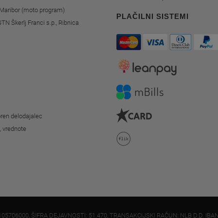
, Maribor (moto program)
PLAČILNI SISTEMI
STN Škerlj Franci s.p., Ribnica
ren delodajalec
o, vrednote
105706000, ŠIFRA DEJAVNOSTI: 51.470, TRANSAKCIJSKI RAČUN: NLB D.D. IBAN