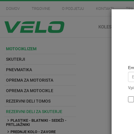
DOMOV
TRGOVINE
O PODJETJU
KONTAKTI
TRA
KOLESARSTVO
MOTOCIKLIZEM
SKUTERJI
Em
PNEVMATIKA
OPREMA ZA MOTORISTA
Vpi
OPREMA ZA MOTOCIKLE
REZERVNI DELI TOMOS
REZERVNI DELI ZA SKUTERJE
PLASTIKE - BLATNIKI - SEDEŽI -
PRTLJAŽNIKI
PREDNJE KOLO - ZAVORE