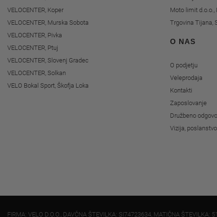
VELOCENTER, Koper
Moto limit d.o.o.
VELOCENTER, Murska Sobota
Trgovina Tijana, 
VELOCENTER, Pivka
O NAS
VELOCENTER, Ptuj
VELOCENTER, Slovenj Gradec
O podjetju
VELOCENTER, Solkan
Veleprodaja
VELO Bokal Sport, Škofja Loka
Kontakti
Zaposlovanje
Družbeno odgovo
Vizija, poslanstv
FIRMA: VELO D.O.O., DAVČNA ŠTEVILKA: SI74723634, MATIČNA ŠTEVILKA: 5