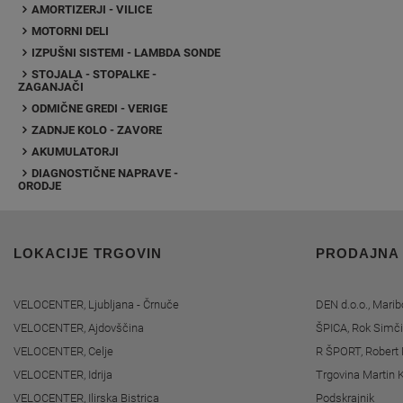
AMORTIZERJI - VILICE
MOTORNI DELI
IZPUŠNI SISTEMI - LAMBDA SONDE
STOJALA - STOPALKE -
ZAGANJAČI
ODMIČNE GREDI - VERIGE
ZADNJE KOLO - ZAVORE
AKUMULATORJI
DIAGNOSTIČNE NAPRAVE -
ORODJE
LOKACIJE TRGOVIN
PRODAJNA
VELOCENTER, Ljubljana - Črnuče
DEN d.o.o., Marib
VELOCENTER, Ajdovščina
ŠPICA, Rok Simči
VELOCENTER, Celje
R ŠPORT, Robert 
VELOCENTER, Idrija
Trgovina Martin K
VELOCENTER, Ilirska Bistrica
Podskrajnik