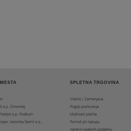
 MESTA
SPLETNA TRGOVINA
or
Vračilo / Zamenjava
č s.p., Črnomelj
Pogoji poslovanja
Potrpin s.p., Podkum
Možnosti plačila
rpan, Veronika Šemrl s.p.,
Pomoč pri nakupu
Varstvo osebnih podatkov