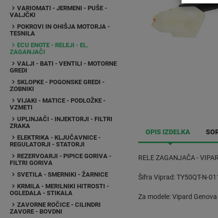
VARIOMATI - JERMENI - PUŠE -
VALJČKI
POKROVI IN OHIŠJA MOTORJA -
TESNILA
ECU ENOTE - RELEJI - EL.
ZAGANJAČI
VALJI - BATI - VENTILI - MOTORNE
GREDI
SKLOPKE - POGONSKE GREDI -
ZOBNIKI
VIJAKI - MATICE - PODLOŽKE -
VZMETI
UPLINJAČI - INJEKTORJI - FILTRI
ZRAKA
OPIS IZDELKA
SOR
ELEKTRIKA - KLJUČAVNICE -
REGULATORJI - STATORJI
REZERVOARJI - PIPICE GORIVA -
RELE ZAGANJAČA - VIPA
FILTRI GORIVA
SVETILA - SMERNIKI - ŽARNICE
Šifra Viprad: TY50QT-N-01
KRMILA - MERILNIKI HITROSTI -
OGLEDALA - STIKALA
Za modele: Vipard Genova
ZAVORNE ROČICE - CILINDRI
ZAVORE - BOVDNI