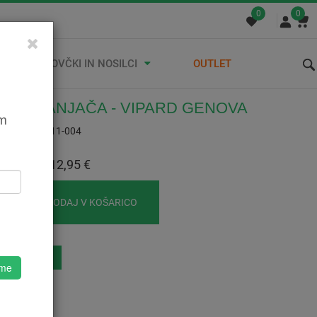
0
0
STREŠNI KOVČKI IN NOSILCI
OUTLET
E ZAGANJAČA - VIPARD GENOVA
em
TY50QT-N-011-004
:
12,95 €
 Z DDV:
12,95 €
DODAJ V KOŠARICO
eznam Želja
 me