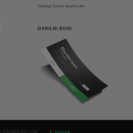
Katalogi Tomos rezervni deli
DARILNI BONI
: SI56 0292 3001 4159
E-novice