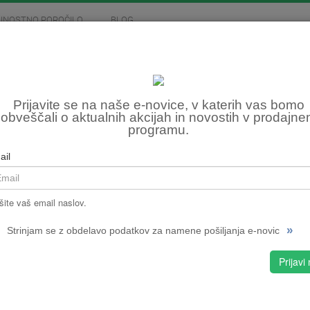
JNOSTNO POROČILO
BLOG
MOTOCIKLIZEM
SKIROJI
FITNES, OSTALO
REL
Prijavite se na naše e-novice, v katerih vas bomo
obveščali o aktualnih akcijah in novostih v prodajn
programu.
Šifra:
NPMPC
ail
CENA
šite vaš email naslov.
»
Strinjam se z obdelavo podatkov za namene pošiljanja e-novic
S
Prijavi