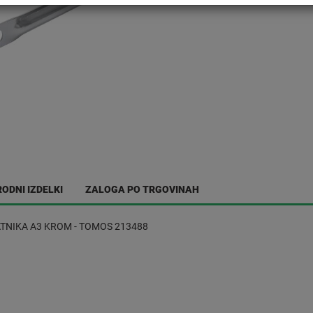
ODNI IZDELKI
ZALOGA PO TRGOVINAH
TNIKA A3 KROM - TOMOS 213488