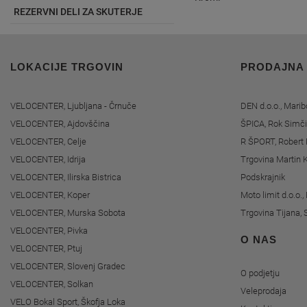
REZERVNI DELI ZA SKUTERJE
LOKACIJE TRGOVIN
PRODAJNA
VELOCENTER, Ljubljana - Črnuče
DEN d.o.o., Marib
VELOCENTER, Ajdovščina
ŠPICA, Rok Simči
VELOCENTER, Celje
R ŠPORT, Robert 
VELOCENTER, Idrija
Trgovina Martin K
VELOCENTER, Ilirska Bistrica
Podskrajnik
VELOCENTER, Koper
Moto limit d.o.o.
VELOCENTER, Murska Sobota
Trgovina Tijana, 
VELOCENTER, Pivka
O NAS
VELOCENTER, Ptuj
VELOCENTER, Slovenj Gradec
O podjetju
VELOCENTER, Solkan
Veleprodaja
VELO Bokal Sport, Škofja Loka