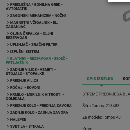
PREDLEŽNA / GONILNA GRED -
AVTOMATIK
ZAGONSKI MEHANIZEM - NOŽNI
MAGNETNI VŽIGALNIK - EL.
ZAGANJAČ
OLJNA ČRPALKA - OLJNI
REZERVOAR
UPLINJAČ - ZRAČNI FILTER
IZPUŠNI SISTEM
BLATNIKI - REZERVOAR - SEDEŽ -
PRTLJAŽNIK
ZADNJE VILICE - VZMETI -
STOJALO - STOPALKE
OPIS IZDELKA
SOR
PREDNJE VILICE
ROČAJI - BOVDNI
STREME PREDNJEGA BLA
KRMILO - MERILNIK HITROSTI -
OGLEDALA
PREDNJE KOLO - PREDNJA ZAVORA
Šifra Tomos: 213488
ZADNJE KOLO - ZADNJA ZAVORA
Za modele: Tomos A3
NALEPKE
SVETILA - STIKALA
Krom.