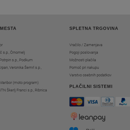
 MESTA
SPLETNA TRGOVINA
or
Vračilo / Zamenjava
č s.p., Črnomelj
Pogoji poslovanja
Potrpin s.p., Podkum
Možnosti plačila
rpan, Veronika Šemrl s.p.,
Pomoč pri nakupu
Varstvo osebnih podatkov
, Maribor (moto program)
PLAČILNI SISTEMI
STN Škerlj Franci s.p., Ribnica