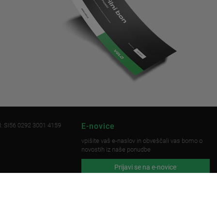
: SI56 0292 3001 4159
E-novice
vpišite vaš e-naslov in obveščali vas bomo o
novostih iz naše ponudbe
Prijavi se na e-novice