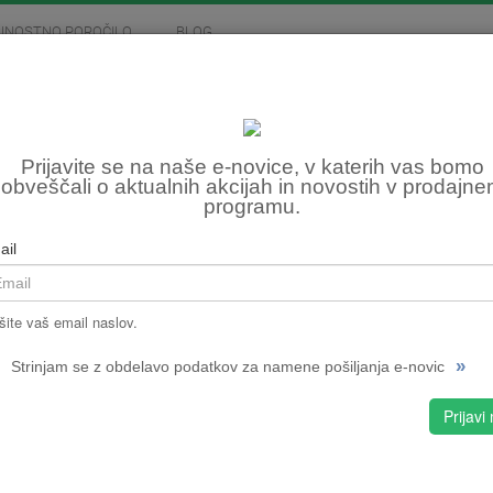
JNOSTNO POROČILO
BLOG
MOTOCIKLIZEM
SKIROJI
FITNES, OSTALO
STR
Prijavite se na naše e-novice, v katerih vas bomo
obveščali o aktualnih akcijah in novostih v prodajn
TOM
programu.
Šifra:
ail
NPMPC
CENA
šite vaš email naslov.
»
Strinjam se z obdelavo podatkov za namene pošiljanja e-novic
Prijavi
S