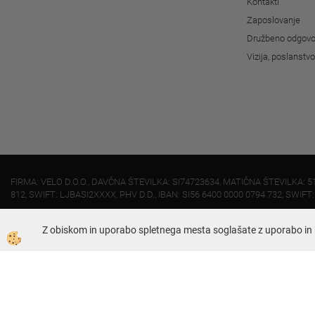
Kontakti
Zaposlovanje
Družbeno odgovo
Vizija, poslanstv
FIRMA: VELO D.O.O., DAVČNA ŠTEVILKA: SI74723634, MATIČNA ŠTEVILKA: 5
812, SWIFT: LJBASI2XXXX, PHV D.D., IBAN: SI56 6400 0000 0794 732, SWIFT
Z obiskom in uporabo spletnega mesta soglašate z uporabo in 
Dunajska 421, 1231 - Ljubljana Črnuče
01 51 95 030 (uprava)