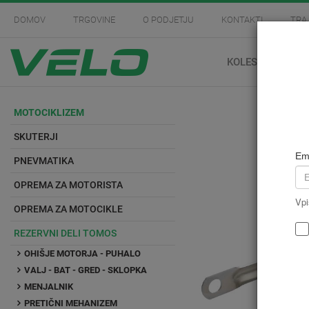
DOMOV
TRGOVINE
O PODJETJU
KONTAKTI
TRA
KOLESARSTVO
MOTOCIKLIZEM
SKUTERJI
Em
PNEVMATIKA
OPREMA ZA MOTORISTA
Vpi
OPREMA ZA MOTOCIKLE
REZERVNI DELI TOMOS
OHIŠJE MOTORJA - PUHALO
VALJ - BAT - GRED - SKLOPKA
MENJALNIK
PRETIČNI MEHANIZEM