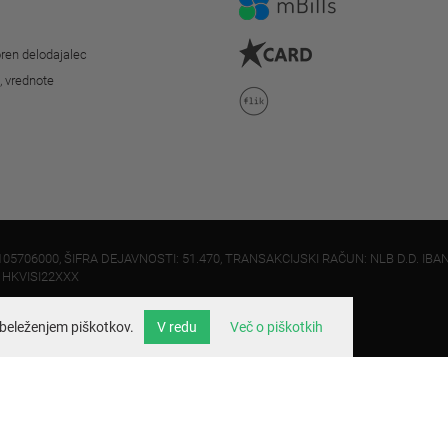
ren delodajalec
o, vrednote
105706000, ŠIFRA DEJAVNOSTI: 51.470, TRANSAKCIJSKI RAČUN: NLB D.D. IBAN
: HKVISI22XXX
beleženjem piškotkov.
V redu
Več o piškotkih
info@velo.si