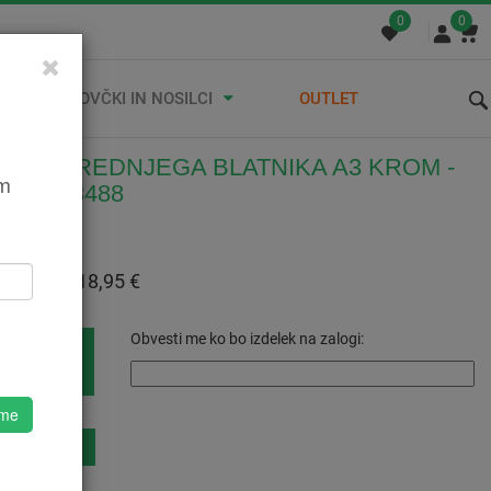
0
0
STREŠNI KOVČKI IN NOSILCI
OUTLET
EME PREDNJEGA BLATNIKA A3 KROM -
em
OS 213488
302134880
:
18,95 €
 Z DDV:
18,95 €
Obvesti me ko bo izdelek na zalogi:
 me
eznam Želja