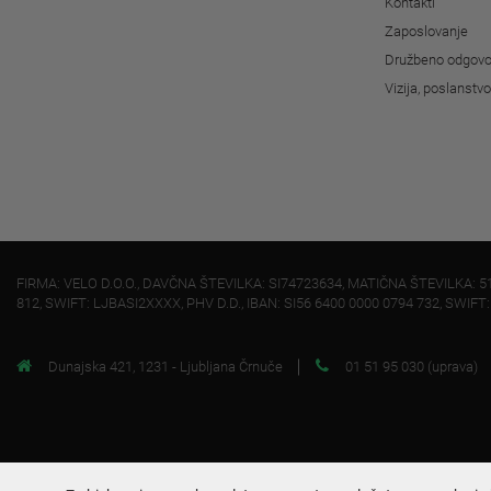
Kontakti
Zaposlovanje
Družbeno odgovo
Vizija, poslanstv
FIRMA: VELO D.O.O., DAVČNA ŠTEVILKA: SI74723634, MATIČNA ŠTEVILKA: 5
812, SWIFT: LJBASI2XXXX, PHV D.D., IBAN: SI56 6400 0000 0794 732, SWIFT
Dunajska 421, 1231 - Ljubljana Črnuče
01 51 95 030 (uprava)