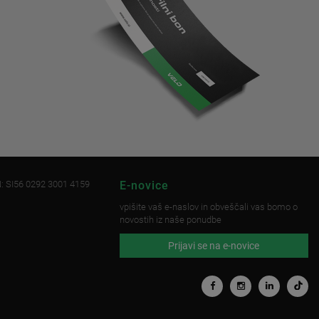
: SI56 0292 3001 4159
E-novice
vpišite vaš e-naslov in obveščali vas bomo o
novostih iz naše ponudbe
Prijavi se na e-novice