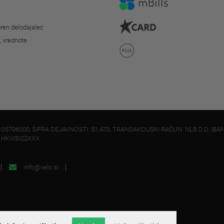
ren delodajalec
o, vrednote
105706000, ŠIFRA DEJAVNOSTI: 51.470, TRANSAKCIJSKI RAČUN: NLB D.D. IBAN
: HKVISI22XXX
info@velo.si