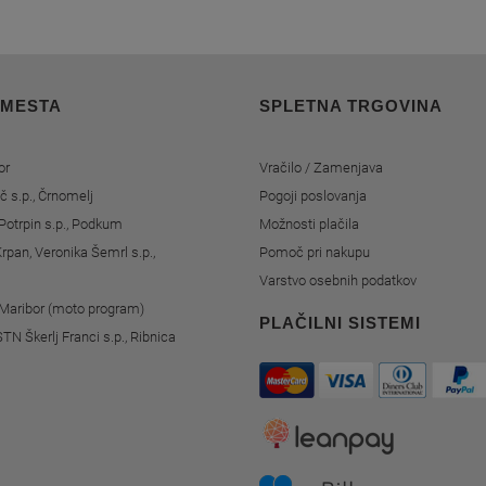
 MESTA
SPLETNA TRGOVINA
or
Vračilo / Zamenjava
č s.p., Črnomelj
Pogoji poslovanja
Potrpin s.p., Podkum
Možnosti plačila
rpan, Veronika Šemrl s.p.,
Pomoč pri nakupu
Varstvo osebnih podatkov
, Maribor (moto program)
PLAČILNI SISTEMI
STN Škerlj Franci s.p., Ribnica