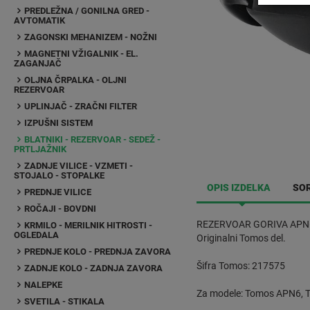
PREDLEŽNA / GONILNA GRED -
AVTOMATIK
ZAGONSKI MEHANIZEM - NOŽNI
MAGNETNI VŽIGALNIK - EL.
ZAGANJAČ
OLJNA ČRPALKA - OLJNI
REZERVOAR
UPLINJAČ - ZRAČNI FILTER
IZPUŠNI SISTEM
BLATNIKI - REZERVOAR - SEDEŽ -
PRTLJAŽNIK
ZADNJE VILICE - VZMETI -
STOJALO - STOPALKE
OPIS IZDELKA
SOR
PREDNJE VILICE
ROČAJI - BOVDNI
REZERVOAR GORIVA APN6
KRMILO - MERILNIK HITROSTI -
OGLEDALA
Originalni Tomos del.
PREDNJE KOLO - PREDNJA ZAVORA
Šifra Tomos: 217575
ZADNJE KOLO - ZADNJA ZAVORA
NALEPKE
Za modele: Tomos APN6, 
SVETILA - STIKALA