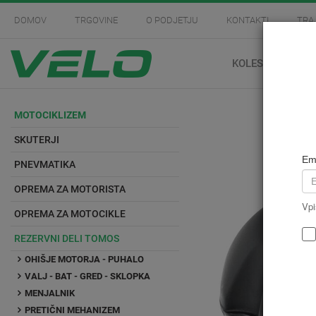
DOMOV
TRGOVINE
O PODJETJU
KONTAKTI
TRA
KOLESARSTVO
MOTOCIKLIZEM
SKUTERJI
Em
PNEVMATIKA
OPREMA ZA MOTORISTA
Vpi
OPREMA ZA MOTOCIKLE
REZERVNI DELI TOMOS
OHIŠJE MOTORJA - PUHALO
VALJ - BAT - GRED - SKLOPKA
MENJALNIK
PRETIČNI MEHANIZEM