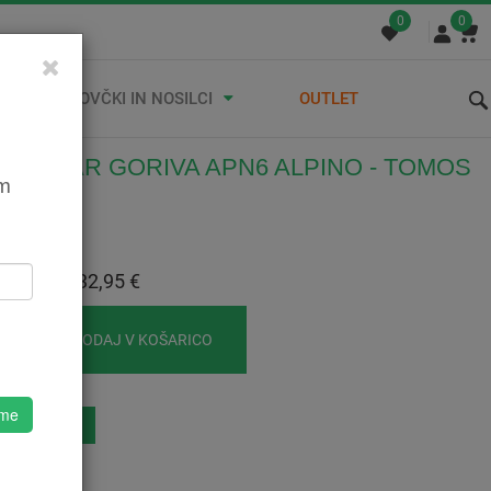
0
0
STREŠNI KOVČKI IN NOSILCI
OUTLET
ERVOAR GORIVA APN6 ALPINO - TOMOS
em
575
312175750
:
32,95 €
 Z DDV:
32,95 €
DODAJ V KOŠARICO
 me
eznam Želja