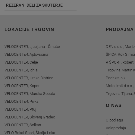
REZERVNI DELI ZA SKUTERJE
LOKACIJE TRGOVIN
PRODAJNA
VELOCENTER, Ljubljana - Črnuče
DEN d.o.o., Marib
VELOCENTER, Ajdovščina
ŠPICA, Rok Simči
VELOCENTER, Celje
R ŠPORT, Robert 
VELOCENTER, Idrija
Trgovina Martin K
VELOCENTER, Ilirska Bistrica
Podskrajnik
VELOCENTER, Koper
Moto limit d.o.o.
VELOCENTER, Murska Sobota
Trgovina Tijana, 
VELOCENTER, Pivka
O NAS
VELOCENTER, Ptuj
VELOCENTER, Slovenj Gradec
O podjetju
VELOCENTER, Solkan
Veleprodaja
VELO Bokal Sport, Škofja Loka