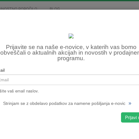
JNOSTNO POROČILO
BLOG
MOTOCIKLIZEM
SKIROJI
FITNES, OSTALO
REZ
Prijavite se na naše e-novice, v katerih vas bomo
obveščali o aktualnih akcijah in novostih v prodajn
217
programu.
Šifra:
ail
NPMPC
CENA
šite vaš email naslov.
»
Strinjam se z obdelavo podatkov za namene pošiljanja e-novic
Prijavi
S