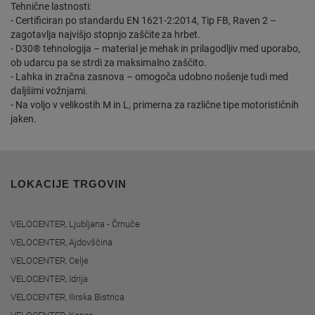
Tehnične lastnosti:
- Certificiran po standardu EN 1621-2:2014, Tip FB, Raven 2 –
zagotavlja najvišjo stopnjo zaščite za hrbet.
- D30® tehnologija – material je mehak in prilagodljiv med uporabo,
ob udarcu pa se strdi za maksimalno zaščito.
- Lahka in zračna zasnova – omogoča udobno nošenje tudi med
daljšimi vožnjami.
- Na voljo v velikostih M in L, primerna za različne tipe motorističnih
jaken.
LOKACIJE TRGOVIN
VELOCENTER, Ljubljana - Črnuče
VELOCENTER, Ajdovščina
VELOCENTER, Celje
VELOCENTER, Idrija
VELOCENTER, Ilirska Bistrica