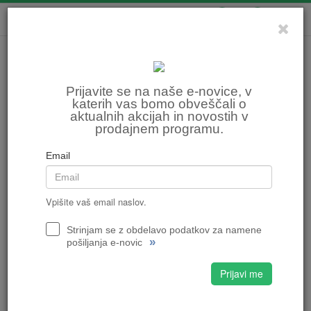
0
0
Prijavite se na naše e-novice, v
katerih vas bomo obveščali o
aktualnih akcijah in novostih v
prodajnem programu.
Email
Vpišite vaš email naslov.
Strinjam se z obdelavo podatkov za namene
»
pošiljanja e-novic
Prijavi me