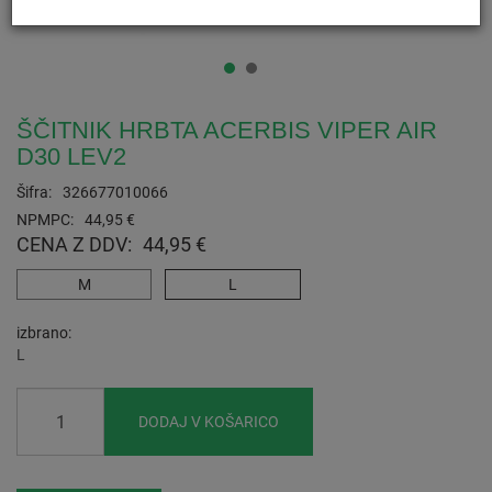
ŠČITNIK HRBTA ACERBIS VIPER AIR
D30 LEV2
Šifra:
326677010066
NPMPC:
44,95 €
CENA Z DDV:
44,95 €
M
L
izbrano
L
DODAJ V KOŠARICO