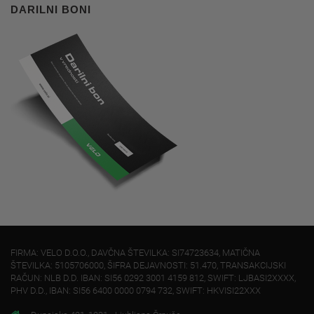
DARILNI BONI
FIRMA: VELO D.O.O., DAVČNA ŠTEVILKA: SI74723634, MATIČNA
ŠTEVILKA: 5105706000, ŠIFRA DEJAVNOSTI: 51.470, TRANSAKCIJSKI
RAČUN: NLB D.D. IBAN: SI56 0292 3001 4159 812, SWIFT: LJBASI2XXXX,
PHV D.D., IBAN: SI56 6400 0000 0794 732, SWIFT: HKVISI22XXX