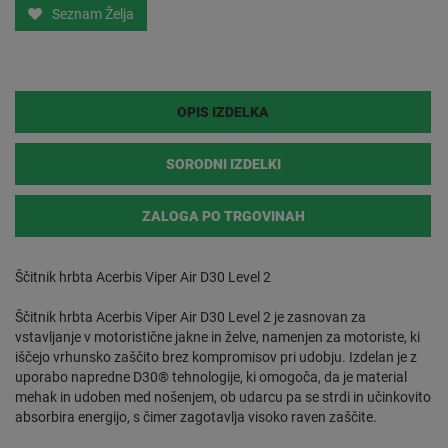
Seznam Želja
OPIS IZDELKA
SORODNI IZDELKI
ZALOGA PO TRGOVINAH
Ščitnik hrbta Acerbis Viper Air D30 Level 2
Ščitnik hrbta Acerbis Viper Air D30 Level 2 je zasnovan za
vstavljanje v motoristične jakne in želve, namenjen za motoriste, ki
iščejo vrhunsko zaščito brez kompromisov pri udobju. Izdelan je z
uporabo napredne D30® tehnologije, ki omogoča, da je material
mehak in udoben med nošenjem, ob udarcu pa se strdi in učinkovito
absorbira energijo, s čimer zagotavlja visoko raven zaščite.