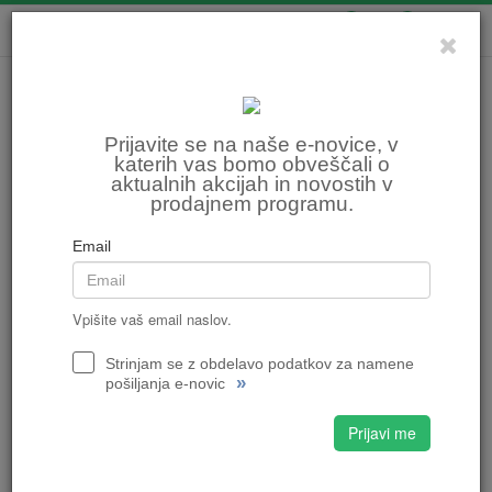
0
0
Prijavite se na naše e-novice, v
katerih vas bomo obveščali o
aktualnih akcijah in novostih v
prodajnem programu.
Email
Vpišite vaš email naslov.
Strinjam se z obdelavo podatkov za namene
»
pošiljanja e-novic
Prijavi me