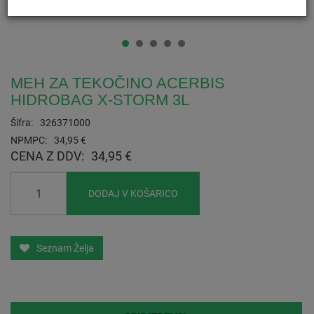
MEH ZA TEKOČINO ACERBIS
HIDROBAG X-STORM 3L
Šifra:
326371000
NPMPC:
34,95 €
CENA Z DDV:
34,95 €
DODAJ V KOŠARICO
Seznam Želja