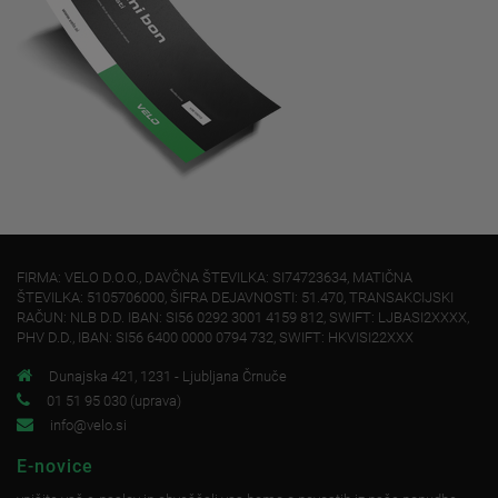
FIRMA: VELO D.O.O., DAVČNA ŠTEVILKA: SI74723634, MATIČNA
ŠTEVILKA: 5105706000, ŠIFRA DEJAVNOSTI: 51.470, TRANSAKCIJSKI
RAČUN: NLB D.D. IBAN: SI56 0292 3001 4159 812, SWIFT: LJBASI2XXXX,
PHV D.D., IBAN: SI56 6400 0000 0794 732, SWIFT: HKVISI22XXX
Dunajska 421, 1231 - Ljubljana Črnuče
01 51 95 030 (uprava)
info@velo.si
E-novice