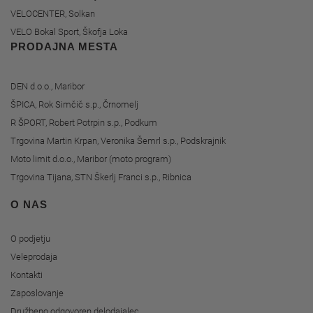
VELOCENTER, Solkan
VELO Bokal Sport, Škofja Loka
PRODAJNA MESTA
DEN d.o.o., Maribor
ŠPICA, Rok Simčič s.p., Črnomelj
R ŠPORT, Robert Potrpin s.p., Podkum
Trgovina Martin Krpan, Veronika Šemrl s.p., Podskrajnik
Moto limit d.o.o., Maribor (moto program)
Trgovina Tijana, STN Škerlj Franci s.p., Ribnica
O NAS
O podjetju
Veleprodaja
Kontakti
Zaposlovanje
Družbeno odgovoren delodajalec