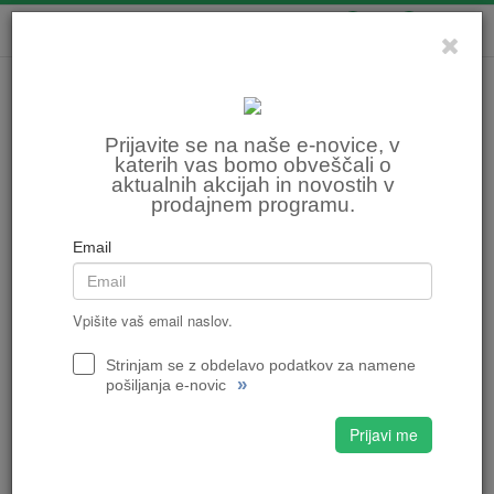
0
0
Prijavite se na naše e-novice, v
katerih vas bomo obveščali o
aktualnih akcijah in novostih v
prodajnem programu.
Email
Vpišite vaš email naslov.
Strinjam se z obdelavo podatkov za namene
»
pošiljanja e-novic
Prijavi me