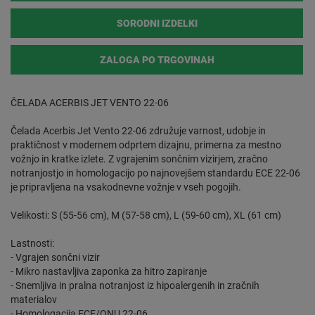
SORODNI IZDELKI
ZALOGA PO TRGOVINAH
ČELADA ACERBIS JET VENTO 22-06
Čelada Acerbis Jet Vento 22-06 združuje varnost, udobje in
praktičnost v modernem odprtem dizajnu, primerna za mestno
vožnjo in kratke izlete. Z vgrajenim sončnim vizirjem, zračno
notranjostjo in homologacijo po najnovejšem standardu ECE 22-06
je pripravljena na vsakodnevne vožnje v vseh pogojih.
Velikosti: S (55-56 cm), M (57-58 cm), L (59-60 cm), XL (61 cm)
Lastnosti:
- Vgrajen sončni vizir
- Mikro nastavljiva zaponka za hitro zapiranje
- Snemljiva in pralna notranjost iz hipoalergenih in zračnih
materialov
- Homologacija ECE/ONU 22-06