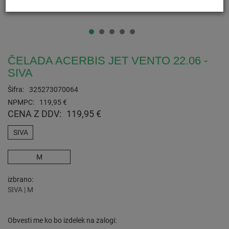
ČELADA ACERBIS JET VENTO 22.06 -
SIVA
Šifra:
325273070064
NPMPC:
119,95 €
CENA Z DDV:
119,95 €
SIVA
M
izbrano
SIVA | M
Obvesti me ko bo izdelek na zalogi: