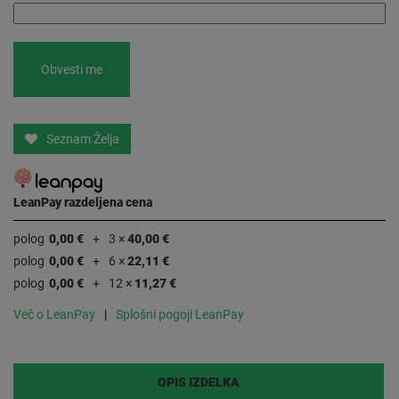
Seznam Želja
LeanPay razdeljena cena
polog
0,00 €
3 ×
40,00 €
polog
0,00 €
6 ×
22,11 €
polog
0,00 €
12 ×
11,27 €
Več o LeanPay
Splošni pogoji LeanPay
OPIS IZDELKA