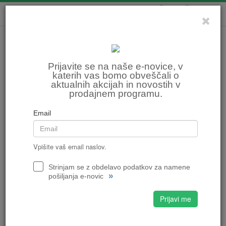
0
0
Prijavite se na naše e-novice, v
katerih vas bomo obveščali o
aktualnih akcijah in novostih v
prodajnem programu.
Email
Vpišite vaš email naslov.
Strinjam se z obdelavo podatkov za namene
»
pošiljanja e-novic
Prijavi me