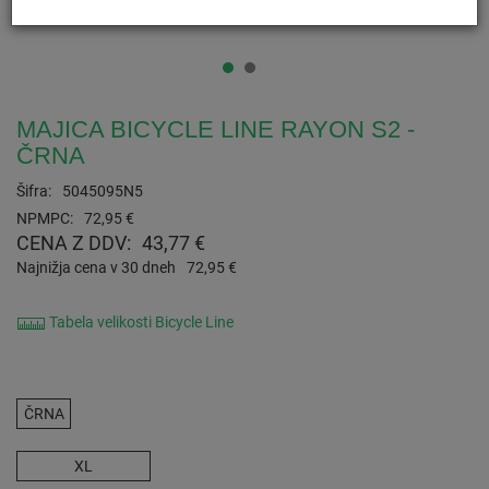
MAJICA BICYCLE LINE RAYON S2 -
ČRNA
Šifra:
5045095N5
NPMPC:
72,95 €
CENA Z DDV:
43,77 €
Najnižja cena v 30 dneh
72,95 €
Tabela velikosti Bicycle Line
ČRNA
XL