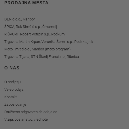
PRODAJNA MESTA
DEN d.o.o., Maribor
ŠPICA, Rok Simčič s.p., Črnomelj
R ŠPORT, Robert Potrpin s.p., Podkum
Trgovina Martin Krpan, Veronika Šemrl s.p., Podskrajnik
Moto limit d.o.o., Maribor (moto program)
Trgovina Tijana, STN Škerlj Franci s.p., Ribnica
O NAS
O podjetju
Veleprodaja
Kontakti
Zaposlovanje
Družbeno odgovoren delodajalec
Vizija, poslanstvo, vrednote