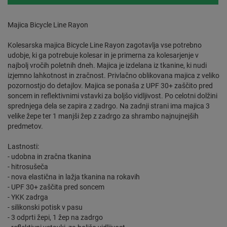
Majica Bicycle Line Rayon
Kolesarska majica Bicycle Line Rayon zagotavlja vse potrebno
udobje, ki ga potrebuje kolesar in je primerna za kolesarjenje v
najbolj vročih poletnih dneh. Majica je izdelana iz tkanine, ki nudi
izjemno lahkotnost in zračnost. Privlačno oblikovana majica z veliko
pozornostjo do detajlov. Majica se ponaša z UPF 30+ zaščito pred
soncem in reflektivnimi vstavki za boljšo vidljivost. Po celotni dolžini
sprednjega dela se zapira z zadrgo. Na zadnji strani ima majica 3
velike žepe ter 1 manjši žep z zadrgo za shrambo najnujnejših
predmetov.
Lastnosti:
- udobna in zračna tkanina
- hitrosušeča
- nova elastična in lažja tkanina na rokavih
- UPF 30+ zaščita pred soncem
- YKK zadrga
- silikonski potisk v pasu
- 3 odprti žepi, 1 žep na zadrgo