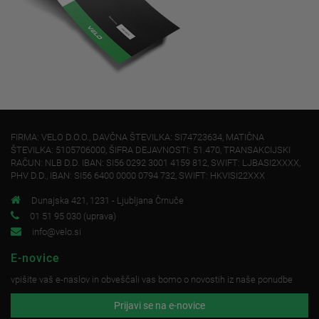
FIRMA: VELO D.O.O., DAVČNA ŠTEVILKA: SI74723634, MATIČNA
ŠTEVILKA: 5105706000, ŠIFRA DEJAVNOSTI: 51.470, TRANSAKCIJSKI
RAČUN: NLB D.D. IBAN: SI56 0292 3001 4159 812, SWIFT: LJBASI2XXXX,
PHV D.D., IBAN: SI56 6400 0000 0794 732, SWIFT: HKVISI22XXX
Dunajska 421, 1231 - Ljubljana Črnuče
01 51 95 030 (uprava)
info@velo.si
E-novice
vpišite vaš e-naslov in obveščali vas bomo o novostih iz naše ponudbe
Prijavi se na e-novice