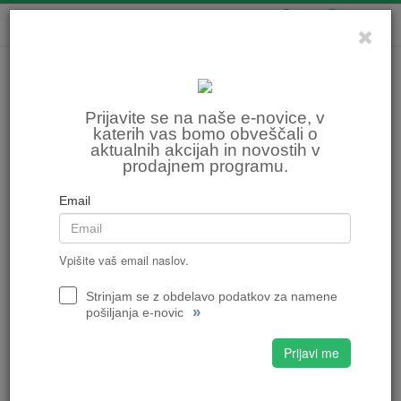
0
0
Prijavite se na naše e-novice, v
katerih vas bomo obveščali o
aktualnih akcijah in novostih v
prodajnem programu.
Email
Vpišite vaš email naslov.
Strinjam se z obdelavo podatkov za namene
»
pošiljanja e-novic
Prijavi me