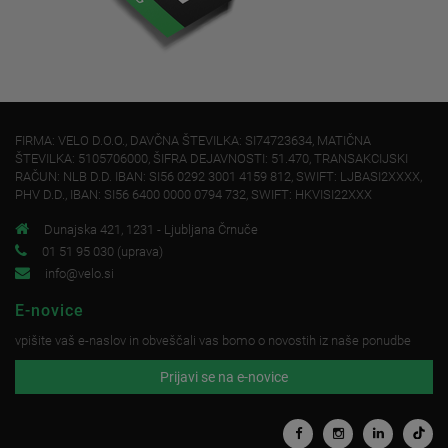
FIRMA: VELO D.O.O., DAVČNA ŠTEVILKA: SI74723634, MATIČNA
ŠTEVILKA: 5105706000, ŠIFRA DEJAVNOSTI: 51.470, TRANSAKCIJSKI
RAČUN: NLB D.D. IBAN: SI56 0292 3001 4159 812, SWIFT: LJBASI2XXXX,
PHV D.D., IBAN: SI56 6400 0000 0794 732, SWIFT: HKVISI22XXX
Dunajska 421, 1231 - Ljubljana Črnuče
01 51 95 030 (uprava)
info@velo.si
E-novice
vpišite vaš e-naslov in obveščali vas bomo o novostih iz naše ponudbe
Prijavi se na e-novice