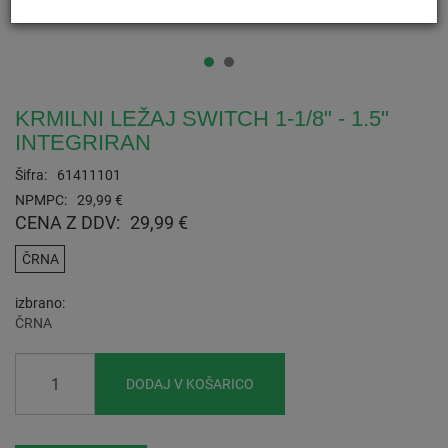
KRMILNI LEŽAJ SWITCH 1-1/8" - 1.5"
INTEGRIRAN
Šifra:
61411101
NPMPC:
29,99 €
CENA Z DDV:
29,99 €
ČRNA
izbrano
ČRNA
DODAJ V KOŠARICO