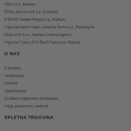
DEN d.o.o., Maribor
ŠPICA, Rok Simčič s.p., Črnomelj
R ŠPORT, Robert Potrpin s.p., Podkum
Trgovina Martin Krpan, Veronika Šemrl s.p., Podskrajnik
Moto limit d.o.o., Maribor (moto program)
Trgovina Tijana, STN Škerlj Franci s.p., Ribnica
O NAS
O podjetju
Veleprodaja
Kontakti
Zaposlovanje
Družbeno odgovoren delodajalec
Vizija, poslanstvo, vrednote
SPLETNA TRGOVINA