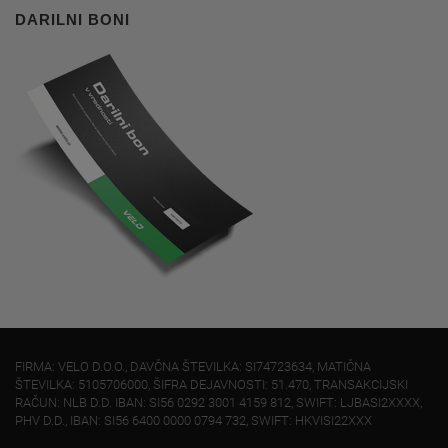
DARILNI BONI
FIRMA: VELO D.O.O., DAVČNA ŠTEVILKA: SI74723634, MATIČNA
ŠTEVILKA: 5105706000, ŠIFRA DEJAVNOSTI: 51.470, TRANSAKCIJSKI
RAČUN: NLB D.D. IBAN: SI56 0292 3001 4159 812, SWIFT: LJBASI2XXXX,
PHV D.D., IBAN: SI56 6400 0000 0794 732, SWIFT: HKVISI22XXX