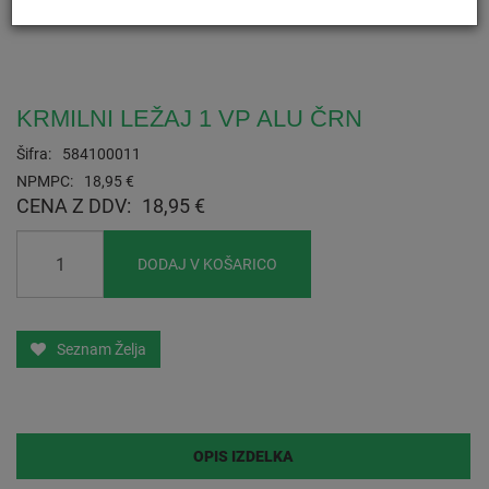
KRMILNI LEŽAJ 1 VP ALU ČRN
Šifra:
584100011
NPMPC:
18,95 €
CENA Z DDV:
18,95 €
DODAJ V KOŠARICO
Seznam Želja
OPIS IZDELKA