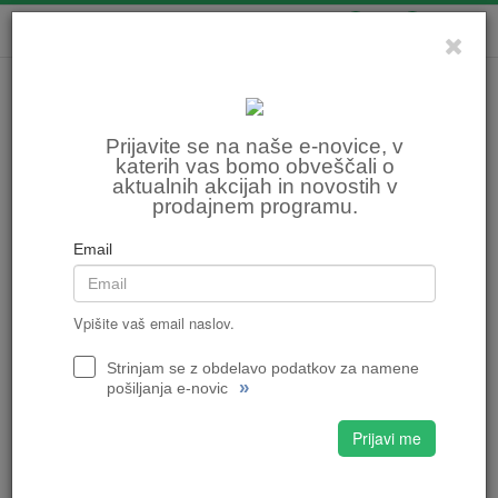
0
0
Prijavite se na naše e-novice, v
katerih vas bomo obveščali o
aktualnih akcijah in novostih v
prodajnem programu.
Email
Vpišite vaš email naslov.
Strinjam se z obdelavo podatkov za namene
»
pošiljanja e-novic
Prijavi me