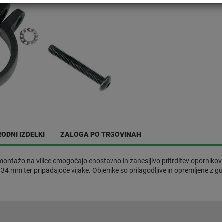
ODNI IZDELKI
ZALOGA PO TRGOVINAH
montažo na vilice omogočajo enostavno in zanesljivo pritrditev opornikov 
4 mm ter pripadajoče vijake. Objemke so prilagodljive in opremljene z g