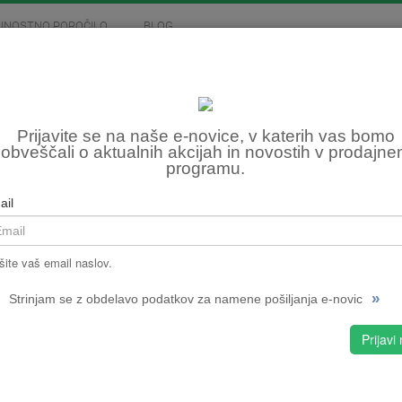
JNOSTNO POROČILO
BLOG
MOTOCIKLIZEM
SKIROJI
FITNES, OSTALO
OBJ
Prijavite se na naše e-novice, v katerih vas bomo
obveščali o aktualnih akcijah in novostih v prodajn
mm
programu.
Šifra:
ail
NPMPC
CENA
šite vaš email naslov.
»
Strinjam se z obdelavo podatkov za namene pošiljanja e-novic
Prijavi
S