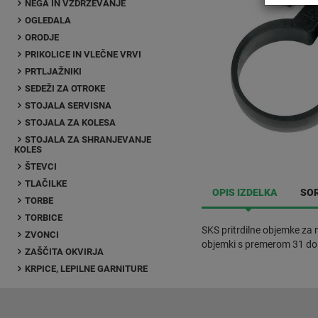
NEGA IN VZDRŽEVANJE
OGLEDALA
ORODJE
PRIKOLICE IN VLEČNE VRVI
PRTLJAŽNIKI
SEDEŽI ZA OTROKE
STOJALA SERVISNA
STOJALA ZA KOLESA
STOJALA ZA SHRANJEVANJE
KOLES
ŠTEVCI
TLAČILKE
OPIS IZDELKA
SOR
TORBE
TORBICE
SKS pritrdilne objemke za 
ZVONCI
objemki s premerom 31 do 3
ZAŠČITA OKVIRJA
KRPICE, LEPILNE GARNITURE