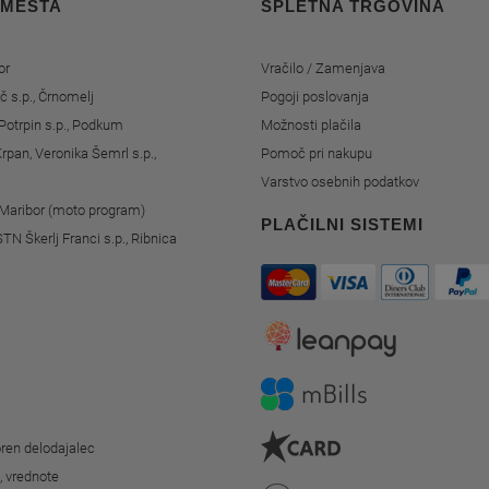
 MESTA
SPLETNA TRGOVINA
or
Vračilo / Zamenjava
č s.p., Črnomelj
Pogoji poslovanja
Potrpin s.p., Podkum
Možnosti plačila
rpan, Veronika Šemrl s.p.,
Pomoč pri nakupu
Varstvo osebnih podatkov
, Maribor (moto program)
PLAČILNI SISTEMI
STN Škerlj Franci s.p., Ribnica
ren delodajalec
o, vrednote