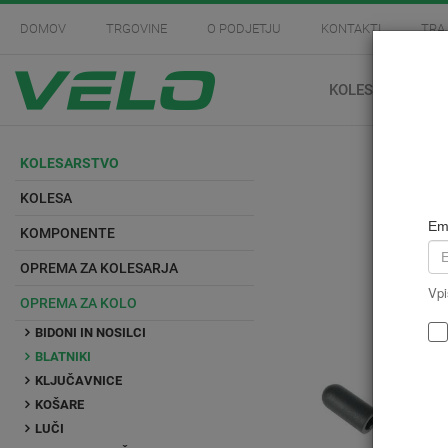
DOMOV
TRGOVINE
O PODJETJU
KONTAKTI
TRA
KOLESARSTVO
KOLESARSTVO
KOLESA
Em
KOMPONENTE
OPREMA ZA KOLESARJA
Vpi
OPREMA ZA KOLO
BIDONI IN NOSILCI
BLATNIKI
KLJUČAVNICE
KOŠARE
LUČI