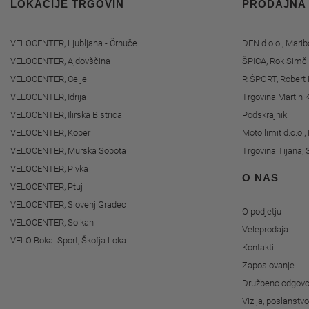
LOKACIJE TRGOVIN
PRODAJNA
VELOCENTER, Ljubljana - Črnuče
DEN d.o.o., Marib
VELOCENTER, Ajdovščina
ŠPICA, Rok Simči
VELOCENTER, Celje
R ŠPORT, Robert 
VELOCENTER, Idrija
Trgovina Martin K
VELOCENTER, Ilirska Bistrica
Podskrajnik
VELOCENTER, Koper
Moto limit d.o.o.
VELOCENTER, Murska Sobota
Trgovina Tijana, 
VELOCENTER, Pivka
O NAS
VELOCENTER, Ptuj
VELOCENTER, Slovenj Gradec
O podjetju
VELOCENTER, Solkan
Veleprodaja
VELO Bokal Sport, Škofja Loka
Kontakti
Zaposlovanje
Družbeno odgovo
Vizija, poslanstv