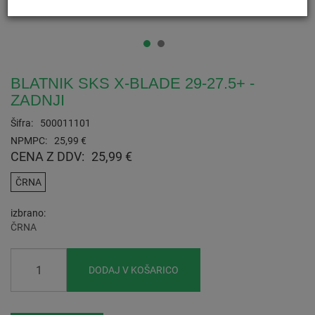
BLATNIK SKS X-BLADE 29-27.5+ -
ZADNJI
Šifra:
500011101
NPMPC:
25,99 €
CENA Z DDV:
25,99 €
ČRNA
izbrano
ČRNA
DODAJ V KOŠARICO