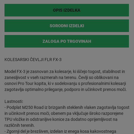
OPIS IZDELKA
SORODNI IZDELKI
ZALOGA PO TRGOVINAH
KOLESARSKI ČEVLJI FLR FX-3
Model FX-3 je zasnovan za kolesarje, ki iščejo togost, stabilnost in
zanesljivost v vseh razmerah na terenu. Čevlji so oblikovani na
osnovi Pro Tour kopita, ki v sodelovanju s profesionalnimi kolesarji
zagotavlja optimalno prileganje, podporo in učinkovit prenos moči.
Lastnosti:
- Podplat M250 Road iz brizganih steklenih vlaken zagotavlja togost
in učinkovit prenos moči, obenem pa vključuje široko razporejene
TPU vložke in odstranljive konice za dodatno oprijemljivost na
različnih terenih.
- Zgornji del je brezšiven, izdelan iz enega kosa kakovostnega