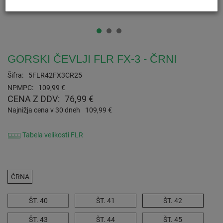
GORSKI ČEVLJI FLR FX-3 - ČRNI
Šifra:
5FLR42FX3CR25
NPMPC:
109,99 €
CENA Z DDV:
76,99 €
Najnižja cena v 30 dneh
109,99 €
Tabela velikosti FLR
ČRNA
ŠT. 40
ŠT. 41
ŠT. 42
ŠT. 43
ŠT. 44
ŠT. 45