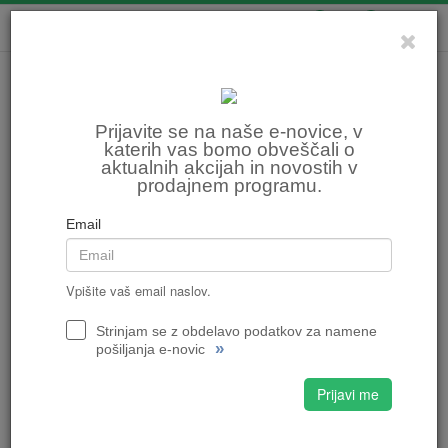
0
0
Prijavite se na naše e-novice, v
katerih vas bomo obveščali o
aktualnih akcijah in novostih v
prodajnem programu.
Email
Vpišite vaš email naslov.
Strinjam se z obdelavo podatkov za namene
»
pošiljanja e-novic
Prijavi me