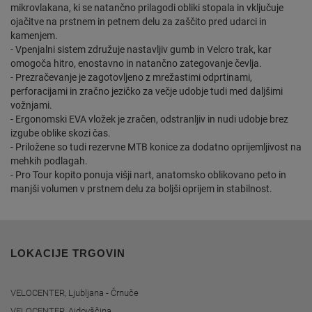
mikrovlakana, ki se natančno prilagodi obliki stopala in vključuje
ojačitve na prstnem in petnem delu za zaščito pred udarci in
kamenjem.
- Vpenjalni sistem združuje nastavljiv gumb in Velcro trak, kar
omogoča hitro, enostavno in natančno zategovanje čevlja.
- Prezračevanje je zagotovljeno z mrežastimi odprtinami,
perforacijami in zračno jezičko za večje udobje tudi med daljšimi
vožnjami.
- Ergonomski EVA vložek je zračen, odstranljiv in nudi udobje brez
izgube oblike skozi čas.
- Priložene so tudi rezervne MTB konice za dodatno oprijemljivost na
mehkih podlagah.
- Pro Tour kopito ponuja višji nart, anatomsko oblikovano peto in
manjši volumen v prstnem delu za boljši oprijem in stabilnost.
LOKACIJE TRGOVIN
VELOCENTER, Ljubljana - Črnuče
VELOCENTER, Ajdovščina