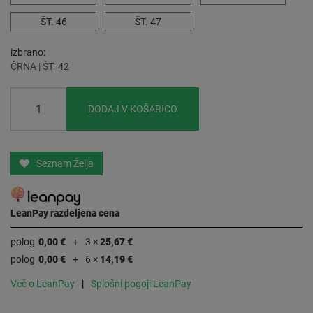
ŠT. 46
ŠT. 47
izbrano
ČRNA | ŠT. 42
DODAJ V KOŠARICO
Seznam Želja
LeanPay razdeljena cena
polog
0,00 €
3 ×
25,67 €
polog
0,00 €
6 ×
14,19 €
Več o LeanPay
Splošni pogoji LeanPay