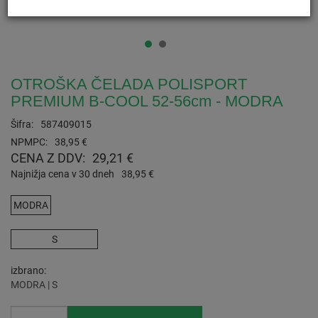
OTROŠKA ČELADA POLISPORT
PREMIUM B-COOL 52-56cm - MODRA
Šifra:
587409015
NPMPC:
38,95 €
CENA Z DDV:
29,21 €
Najnižja cena v 30 dneh
38,95 €
MODRA
S
izbrano
MODRA | S