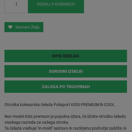
DODAJ V KOŠARICO
Seznam Želja
OPIS IZDELKA
SORODNI IZDELKI
ZALOGA PO TRGOVINAH
Otroška kolesarska čelada Polisport KIDS PREMIUM B-COOL
Nov model Kids premium je popolna izbira, če iščete otroško čelado
visokega razreda za vašega otroka.
Ta čelada vsebuje ''in-mold'' sestavo in razširjeno področje zaščite, ki