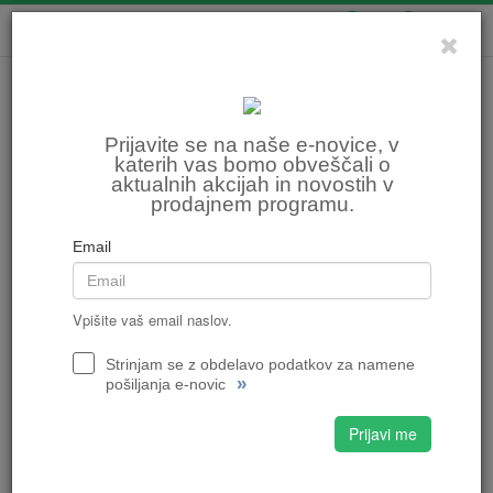
0
0
Prijavite se na naše e-novice, v
katerih vas bomo obveščali o
aktualnih akcijah in novostih v
prodajnem programu.
Email
Vpišite vaš email naslov.
Strinjam se z obdelavo podatkov za namene
»
pošiljanja e-novic
Prijavi me