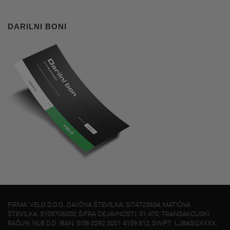
DARILNI BONI
FIRMA: VELO D.O.O., DAVČNA ŠTEVILKA: SI74723634, MATIČNA
ŠTEVILKA: 5105706000, ŠIFRA DEJAVNOSTI: 51.470, TRANSAKCIJSKI
RAČUN: NLB D.D. IBAN: SI56 0292 3001 4159 812, SWIFT: LJBASI2XXXX,