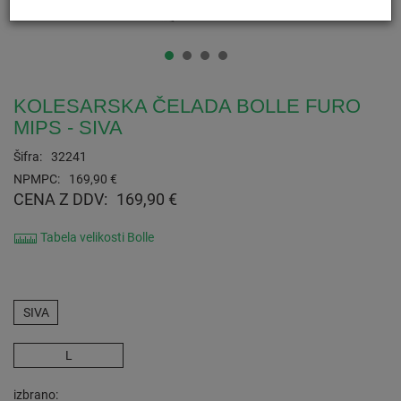
KOLESARSKA ČELADA BOLLE FURO
MIPS - SIVA
Šifra:
32241
NPMPC:
169,90 €
CENA Z DDV:
169,90 €
Tabela velikosti Bolle
SIVA
L
izbrano