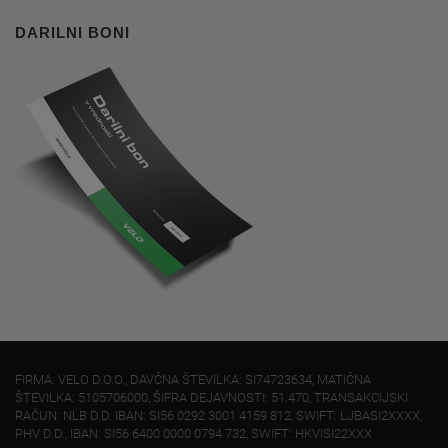
DARILNI BONI
FIRMA: VELO D.O.O., DAVČNA ŠTEVILKA: SI74723634, MATIČNA
ŠTEVILKA: 5105706000, ŠIFRA DEJAVNOSTI: 51.470, TRANSAKCIJSKI
RAČUN: NLB D.D. IBAN: SI56 0292 3001 4159 812, SWIFT: LJBASI2XXXX,
PHV D.D., IBAN: SI56 6400 0000 0794 732, SWIFT: HKVISI22XXX