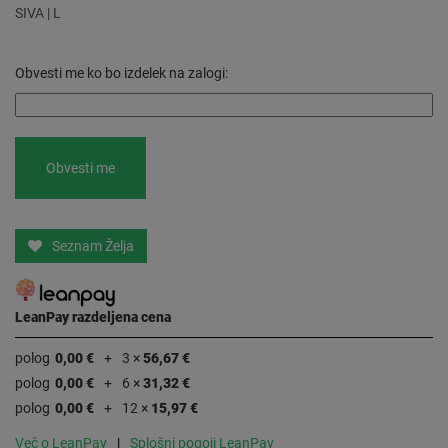
SIVA | L
Obvesti me ko bo izdelek na zalogi:
Seznam Želja
LeanPay razdeljena cena
polog
0,00 €
3 ×
56,67 €
polog
0,00 €
6 ×
31,32 €
polog
0,00 €
12 ×
15,97 €
Več o LeanPay
Splošni pogoji LeanPay