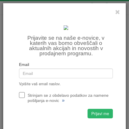
0
0
Prijavite se na naše e-novice, v
katerih vas bomo obveščali o
aktualnih akcijah in novostih v
prodajnem programu.
Email
Vpišite vaš email naslov.
Strinjam se z obdelavo podatkov za namene
»
pošiljanja e-novic
Prijavi me