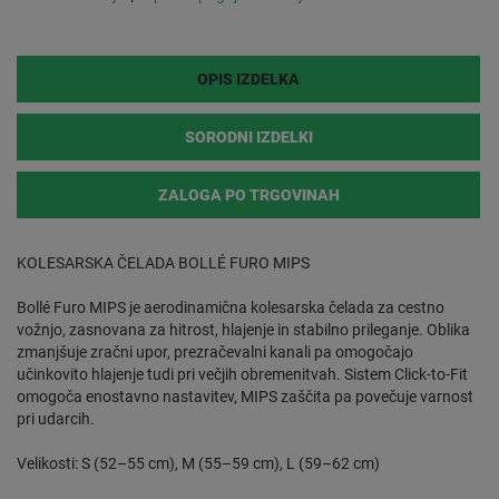
OPIS IZDELKA
SORODNI IZDELKI
ZALOGA PO TRGOVINAH
KOLESARSKA ČELADA BOLLÉ FURO MIPS
Bollé Furo MIPS je aerodinamična kolesarska čelada za cestno
vožnjo, zasnovana za hitrost, hlajenje in stabilno prileganje. Oblika
zmanjšuje zračni upor, prezračevalni kanali pa omogočajo
učinkovito hlajenje tudi pri večjih obremenitvah. Sistem Click-to-Fit
omogoča enostavno nastavitev, MIPS zaščita pa povečuje varnost
pri udarcih.
Velikosti: S (52–55 cm), M (55–59 cm), L (59–62 cm)