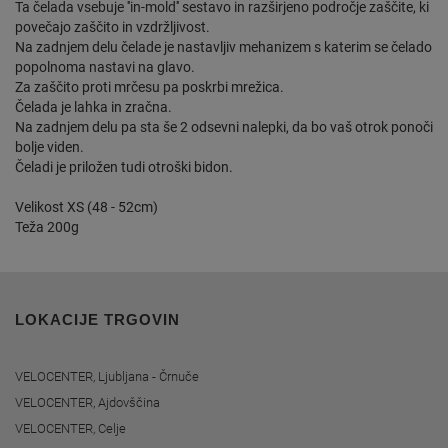
Ta čelada vsebuje ''in-mold'' sestavo in razširjeno področje zaščite, ki
povečajo zaščito in vzdržljivost.
Na zadnjem delu čelade je nastavljiv mehanizem s katerim se čelado
popolnoma nastavi na glavo.
Za zaščito proti mrčesu pa poskrbi mrežica.
Čelada je lahka in zračna.
Na zadnjem delu pa sta še 2 odsevni nalepki, da bo vaš otrok ponoči
bolje viden.
Čeladi je priložen tudi otroški bidon.
Velikost XS (48 - 52cm)
Teža 200g
LOKACIJE TRGOVIN
VELOCENTER, Ljubljana - Črnuče
VELOCENTER, Ajdovščina
VELOCENTER, Celje