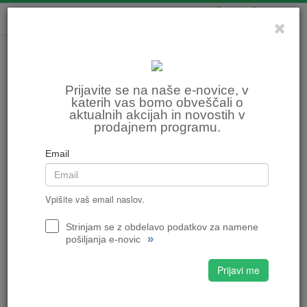
0
0
Prijavite se na naše e-novice, v
katerih vas bomo obveščali o
aktualnih akcijah in novostih v
prodajnem programu.
Email
Vpišite vaš email naslov.
Strinjam se z obdelavo podatkov za namene
»
pošiljanja e-novic
Prijavi me