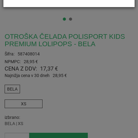
OTROŠKA ČELADA POLISPORT KIDS
PREMIUM LOLIPOPS - BELA
Šifra:
587408014
NPMPC:
28,95 €
CENA Z DDV:
17,37 €
Najnižja cena v 30 dneh
28,95 €
BELA
XS
izbrano
BELA | XS