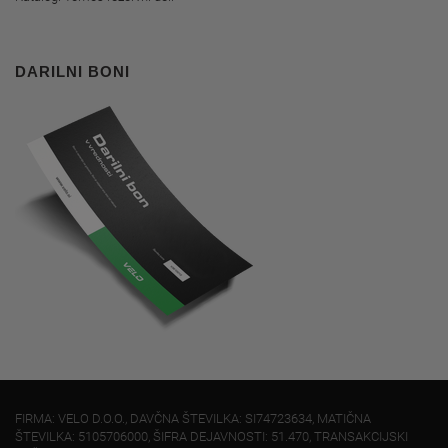
DARILNI BONI
FIRMA: VELO D.O.O., DAVČNA ŠTEVILKA: SI74723634, MATIČNA
ŠTEVILKA: 5105706000, ŠIFRA DEJAVNOSTI: 51.470, TRANSAKCIJSKI