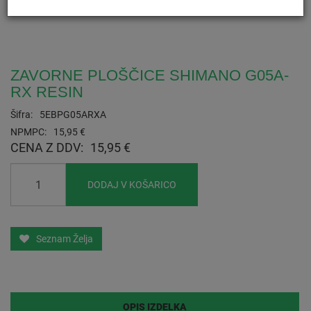
ZAVORNE PLOŠČICE SHIMANO G05A-
RX RESIN
Šifra:
5EBPG05ARXA
NPMPC:
15,95 €
CENA Z DDV:
15,95 €
DODAJ V KOŠARICO
Seznam Želja
OPIS IZDELKA