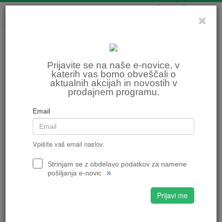
0
0
Prijavite se na naše e-novice, v
katerih vas bomo obveščali o
aktualnih akcijah in novostih v
prodajnem programu.
Email
Vpišite vaš email naslov.
Strinjam se z obdelavo podatkov za namene
»
pošiljanja e-novic
Prijavi me