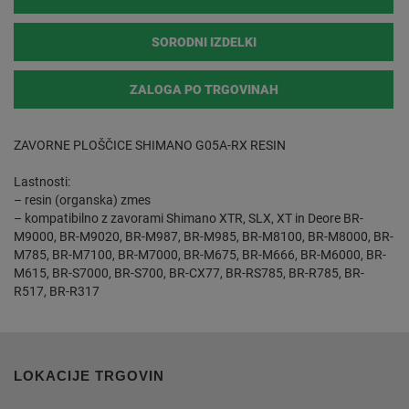
SORODNI IZDELKI
ZALOGA PO TRGOVINAH
ZAVORNE PLOŠČICE SHIMANO G05A-RX RESIN
Lastnosti:
– resin (organska) zmes
– kompatibilno z zavorami Shimano XTR, SLX, XT in Deore BR-
M9000, BR-M9020, BR-M987, BR-M985, BR-M8100, BR-M8000, BR-
M785, BR-M7100, BR-M7000, BR-M675, BR-M666, BR-M6000, BR-
M615, BR-S7000, BR-S700, BR-CX77, BR-RS785, BR-R785, BR-
R517, BR-R317
LOKACIJE TRGOVIN