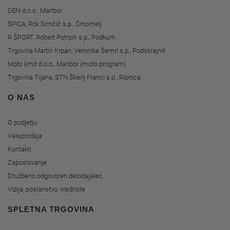
DEN d.o.o., Maribor
ŠPICA, Rok Simčič s.p., Črnomelj
R ŠPORT, Robert Potrpin s.p., Podkum
Trgovina Martin Krpan, Veronika Šemrl s.p., Podskrajnik
Moto limit d.o.o., Maribor (moto program)
Trgovina Tijana, STN Škerlj Franci s.p., Ribnica
O NAS
O podjetju
Veleprodaja
Kontakti
Zaposlovanje
Družbeno odgovoren delodajalec
Vizija, poslanstvo, vrednote
SPLETNA TRGOVINA