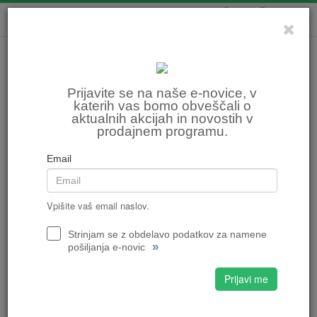
0
0
Prijavite se na naše e-novice, v
katerih vas bomo obveščali o
aktualnih akcijah in novostih v
prodajnem programu.
Email
Vpišite vaš email naslov.
Strinjam se z obdelavo podatkov za namene
»
pošiljanja e-novic
Prijavi me