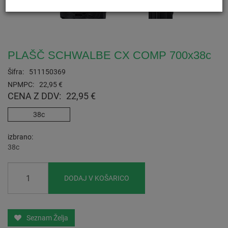
PLAŠČ SCHWALBE CX COMP 700x38c
Šifra:
511150369
NPMPC:
22,95 €
CENA Z DDV:
22,95 €
38c
izbrano
38c
DODAJ V KOŠARICO
Seznam Želja