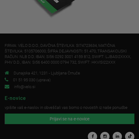
FIRMA: VELO D.O.O., DAVČNA ŠTEVILKA: SI74723634, MATIČNA
ŠTEVILKA: 5105706000, ŠIFRA DEJAVNOSTI: 51.470, TRANSAKCIJSKI
RAČUN: NLB D.D. IBAN: SI56 0292 3001 4159 812, SWIFT: LJBASI2XXXX,
PHV D.D., IBAN: SI56 6400 0000 0794 732, SWIFT: HKVISI22XXX
Dunajska 421, 1231 - Ljubljana Črnuče
01 51 95 030 (uprava)
info@velo.si
E-novice
vpišite vaš e-naslov in obveščali vas bomo o novostih iz naše ponudbe
Prijavi se na e-novice