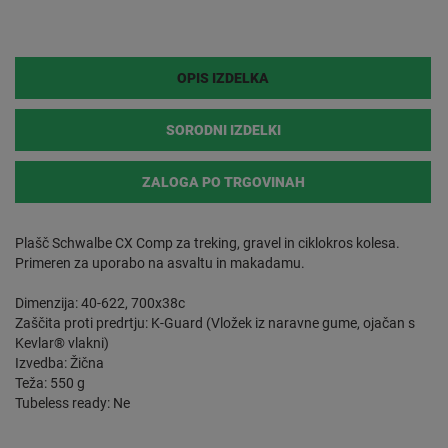
OPIS IZDELKA
SORODNI IZDELKI
ZALOGA PO TRGOVINAH
Plašč Schwalbe CX Comp za treking, gravel in ciklokros kolesa.
Primeren za uporabo na asvaltu in makadamu.
Dimenzija: 40-622, 700x38c
Zaščita proti predrtju: K-Guard (Vložek iz naravne gume, ojačan s
Kevlar® vlakni)
Izvedba: Žična
Teža: 550 g
Tubeless ready: Ne