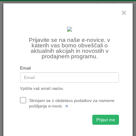
0
0
Prijavite se na naše e-novice, v
katerih vas bomo obveščali o
aktualnih akcijah in novostih v
prodajnem programu.
Email
Vpišite vaš email naslov.
Strinjam se z obdelavo podatkov za namene
»
pošiljanja e-novic
Prijavi me