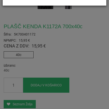
PLAŠČ KENDA K1172A 700x40c
Šifra:
5K700401172
NPMPC:
15,95 €
CENA Z DDV:
15,95 €
40c
izbrano
40c
DODAJ V KOŠARICO
Seznam Želja