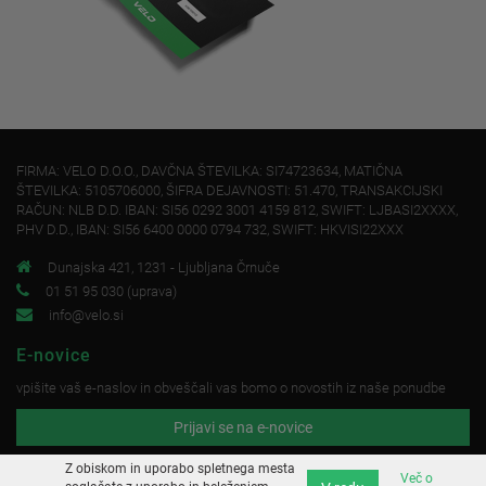
FIRMA: VELO D.O.O., DAVČNA ŠTEVILKA: SI74723634, MATIČNA
ŠTEVILKA: 5105706000, ŠIFRA DEJAVNOSTI: 51.470, TRANSAKCIJSKI
RAČUN: NLB D.D. IBAN: SI56 0292 3001 4159 812, SWIFT: LJBASI2XXXX,
PHV D.D., IBAN: SI56 6400 0000 0794 732, SWIFT: HKVISI22XXX
Dunajska 421, 1231 - Ljubljana Črnuče
01 51 95 030 (uprava)
info@velo.si
E-novice
vpišite vaš e-naslov in obveščali vas bomo o novostih iz naše ponudbe
Prijavi se na e-novice
Z obiskom in uporabo spletnega mesta
Več o