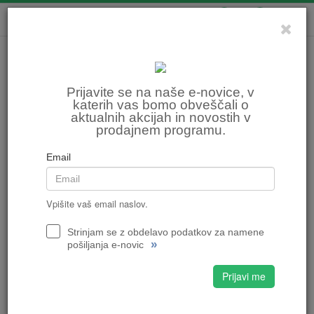
0
0
Prijavite se na naše e-novice, v
katerih vas bomo obveščali o
aktualnih akcijah in novostih v
prodajnem programu.
Email
Vpišite vaš email naslov.
Strinjam se z obdelavo podatkov za namene
»
pošiljanja e-novic
Prijavi me