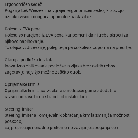
Ergonomičen sedež
Poganjalček Weezee ima vgrajen ergonomičen sedež, ki s svojo
oznako višine omogoča optimalne nastavitve.
Kolesa iz EVA pene
Kolesa so narejena iz EVA pene, kar pomeni, da ni treba skrbeti za
njihovo napihovanje.
To olajša vzdrževanje, poleg tega pa so kolesa odporna na predrtje.
Okrogla podložka in vijak
Inovativno oblikovanje podložke in vijaka brez ostrih robov
zagotavlja najvišjo možno zaščito otrok.
Oprijemalke krmila
Oprijemalke krmila so izdelane iz nedrseče gume z dodatno
razširjeno zaščito na straneh otroških dlani.
Steering limiter
Steering limiter ali omejevalnik obračanja krmila zmanjša možnost
poškodb,
saj preprečuje nenadno prekomerno zavijanje s poganjalcem.