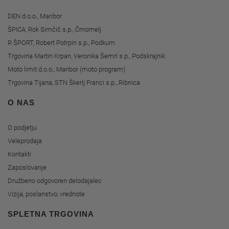
DEN d.o.o., Maribor
ŠPICA, Rok Simčič s.p., Črnomelj
R ŠPORT, Robert Potrpin s.p., Podkum
Trgovina Martin Krpan, Veronika Šemrl s.p., Podskrajnik
Moto limit d.o.o., Maribor (moto program)
Trgovina Tijana, STN Škerlj Franci s.p., Ribnica
O NAS
O podjetju
Veleprodaja
Kontakti
Zaposlovanje
Družbeno odgovoren delodajalec
Vizija, poslanstvo, vrednote
SPLETNA TRGOVINA