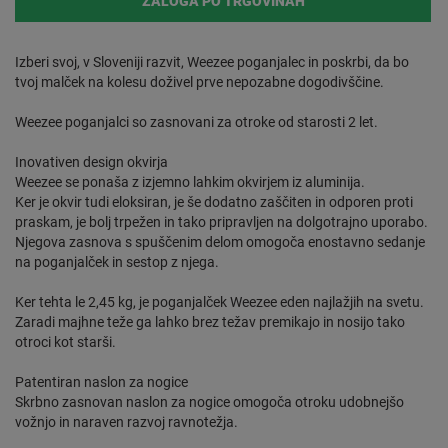
ZALOGA PO TRGOVINAH
Izberi svoj, v Sloveniji razvit, Weezee poganjalec in poskrbi, da bo
tvoj malček na kolesu doživel prve nepozabne dogodivščine.
Weezee poganjalci so zasnovani za otroke od starosti 2 let.
Inovativen design okvirja
Weezee se ponaša z izjemno lahkim okvirjem iz aluminija.
Ker je okvir tudi eloksiran, je še dodatno zaščiten in odporen proti
praskam, je bolj trpežen in tako pripravljen na dolgotrajno uporabo.
Njegova zasnova s spuščenim delom omogoča enostavno sedanje
na poganjalček in sestop z njega.
Ker tehta le 2,45 kg, je poganjalček Weezee eden najlažjih na svetu.
Zaradi majhne teže ga lahko brez težav premikajo in nosijo tako
otroci kot starši.
Patentiran naslon za nogice
Skrbno zasnovan naslon za nogice omogoča otroku udobnejšo
vožnjo in naraven razvoj ravnotežja.