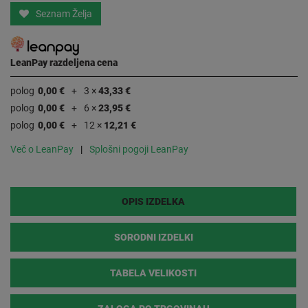
Seznam Želja
LeanPay razdeljena cena
polog
0,00 €
3 ×
43,33 €
polog
0,00 €
6 ×
23,95 €
polog
0,00 €
12 ×
12,21 €
Več o LeanPay
Splošni pogoji LeanPay
OPIS IZDELKA
SORODNI IZDELKI
TABELA VELIKOSTI