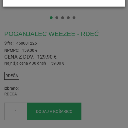
POGANJALEC WEEZEE - RDEČ
Šifra:
458001225
NPMPC:
159,00 €
CENA Z DDV:
129,90 €
Najnižja cena v 30 dneh
159,00 €
RDEČA
izbrano
RDEČA
DODAJ V KOŠARICO