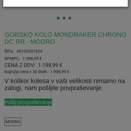
GORSKO KOLO MONDRAKER CHRONO
DC RR - MODRO
Šifra:
40102401824
NPMPC:
1.998,99 €
CENA Z DDV:
1.198,99 €
Najnižja cena v 30 dneh
1.998,99 €
V kolikor kolesa v vaši velikosti nimamo na
zalogi, nam pošljite povpraševanje.
Pošlji povpraševanje
MODRA