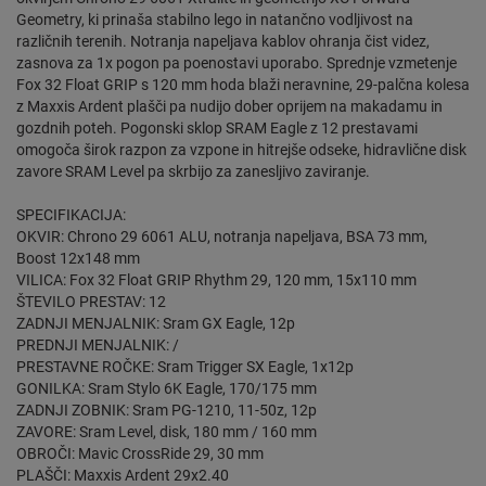
Geometry, ki prinaša stabilno lego in natančno vodljivost na
različnih terenih. Notranja napeljava kablov ohranja čist videz,
zasnova za 1x pogon pa poenostavi uporabo. Sprednje vzmetenje
Fox 32 Float GRIP s 120 mm hoda blaži neravnine, 29-palčna kolesa
z Maxxis Ardent plašči pa nudijo dober oprijem na makadamu in
gozdnih poteh. Pogonski sklop SRAM Eagle z 12 prestavami
omogoča širok razpon za vzpone in hitrejše odseke, hidravlične disk
zavore SRAM Level pa skrbijo za zanesljivo zaviranje.
SPECIFIKACIJA:
OKVIR: Chrono 29 6061 ALU, notranja napeljava, BSA 73 mm,
Boost 12x148 mm
VILICA: Fox 32 Float GRIP Rhythm 29, 120 mm, 15x110 mm
ŠTEVILO PRESTAV: 12
ZADNJI MENJALNIK: Sram GX Eagle, 12p
PREDNJI MENJALNIK: /
PRESTAVNE ROČKE: Sram Trigger SX Eagle, 1x12p
GONILKA: Sram Stylo 6K Eagle, 170/175 mm
ZADNJI ZOBNIK: Sram PG-1210, 11-50z, 12p
ZAVORE: Sram Level, disk, 180 mm / 160 mm
OBROČI: Mavic CrossRide 29, 30 mm
PLAŠČI: Maxxis Ardent 29x2.40