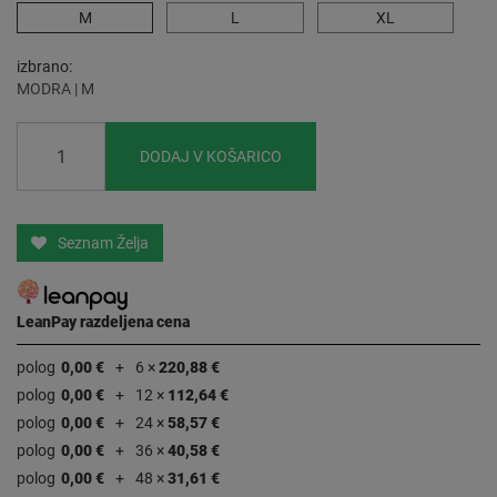
M
L
XL
izbrano
MODRA | M
DODAJ V KOŠARICO
Seznam Želja
LeanPay razdeljena cena
polog
0,00 €
6 ×
220,88 €
polog
0,00 €
12 ×
112,64 €
polog
0,00 €
24 ×
58,57 €
polog
0,00 €
36 ×
40,58 €
polog
0,00 €
48 ×
31,61 €