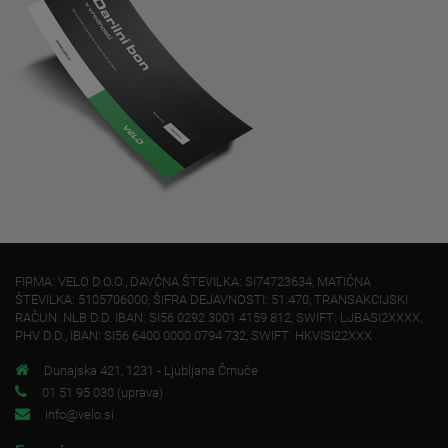
FIRMA: VELO D.O.O., DAVČNA ŠTEVILKA: SI74723634, MATIČNA
ŠTEVILKA: 5105706000, ŠIFRA DEJAVNOSTI: 51.470, TRANSAKCIJSKI
RAČUN: NLB D.D. IBAN: SI56 0292 3001 4159 812, SWIFT: LJBASI2XXXX,
PHV D.D., IBAN: SI56 6400 0000 0794 732, SWIFT: HKVISI22XXX
Dunajska 421, 1231 - Ljubljana Črnuče
01 51 95 030 (uprava)
info@velo.si