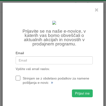
0
0
Prijavite se na naše e-novice, v
katerih vas bomo obveščali o
aktualnih akcijah in novostih v
prodajnem programu.
Email
Vpišite vaš email naslov.
Strinjam se z obdelavo podatkov za namene
»
pošiljanja e-novic
Prijavi me