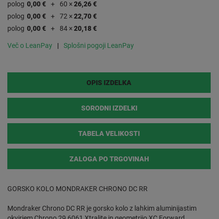
polog
0,00 €
60 ×
26,26 €
polog
0,00 €
72 ×
22,70 €
polog
0,00 €
84 ×
20,18 €
Več o LeanPay
Splošni pogoji LeanPay
OPIS IZDELKA
SORODNI IZDELKI
TABELA VELIKOSTI
ZALOGA PO TRGOVINAH
GORSKO KOLO MONDRAKER CHRONO DC RR
Mondraker Chrono DC RR je gorsko kolo z lahkim aluminijastim
okvirjem Chrono 29 6061 Xtralite in geometrijo XC Forward