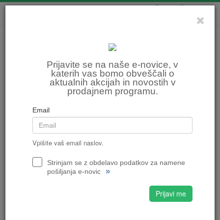
0
0
Prijavite se na naše e-novice, v
katerih vas bomo obveščali o
aktualnih akcijah in novostih v
prodajnem programu.
Email
Vpišite vaš email naslov.
Strinjam se z obdelavo podatkov za namene
»
pošiljanja e-novic
Prijavi me