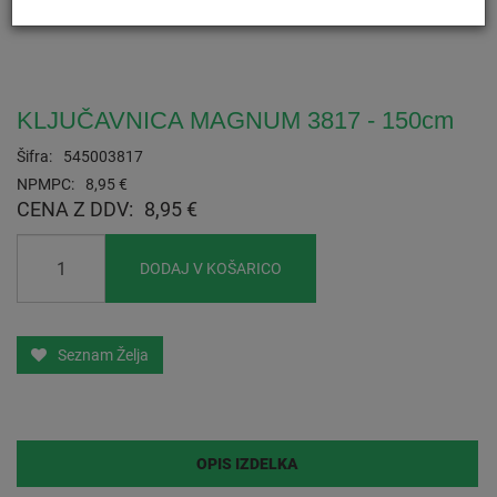
KLJUČAVNICA MAGNUM 3817 - 150cm
Šifra:
545003817
NPMPC:
8,95 €
CENA Z DDV:
8,95 €
DODAJ V KOŠARICO
Seznam Želja
OPIS IZDELKA