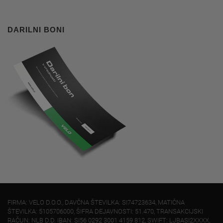
DARILNI BONI
FIRMA: VELO D.O.O., DAVČNA ŠTEVILKA: SI74723634, MATIČNA
ŠTEVILKA: 5105706000, ŠIFRA DEJAVNOSTI: 51.470, TRANSAKCIJSKI
RAČUN: NLB D.D. IBAN: SI56 0292 3001 4159 812, SWIFT: LJBASI2XXXX,