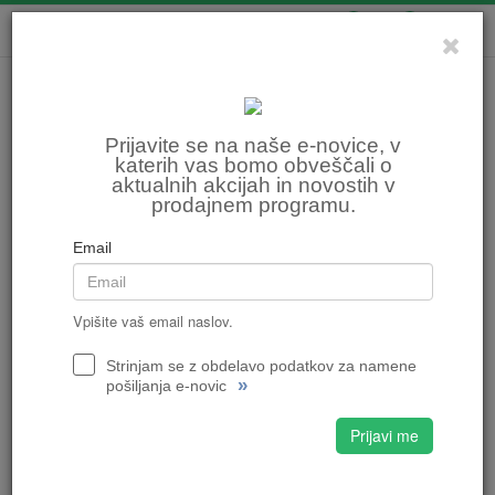
0
0
Prijavite se na naše e-novice, v
katerih vas bomo obveščali o
aktualnih akcijah in novostih v
prodajnem programu.
Email
Vpišite vaš email naslov.
Strinjam se z obdelavo podatkov za namene
»
pošiljanja e-novic
Prijavi me