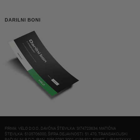
DARILNI BONI
FIRMA: VELO D.O.O., DAVČNA ŠTEVILKA: SI74723634, MATIČNA
ŠTEVILKA: 5105706000, ŠIFRA DEJAVNOSTI: 51.470, TRANSAKCIJSKI
RAČUN: NLB D.D. IBAN: SI56 0292 3001 4159 812, SWIFT: LJBASI2XXXX,