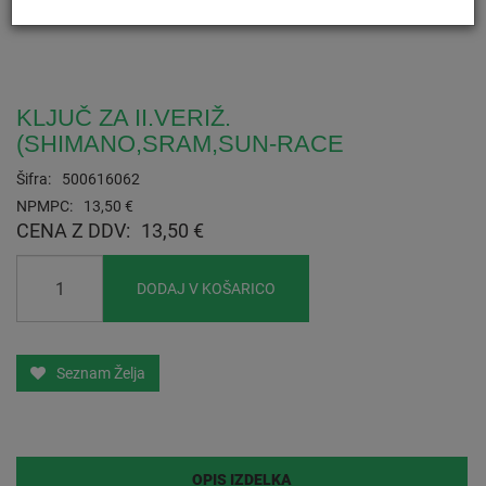
KLJUČ ZA II.VERIŽ.
(SHIMANO,SRAM,SUN-RACE
Šifra:
500616062
NPMPC:
13,50 €
CENA Z DDV:
13,50 €
DODAJ V KOŠARICO
Seznam Želja
OPIS IZDELKA