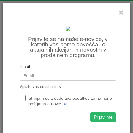
0
0
Prijavite se na naše e-novice, v
katerih vas bomo obveščali o
aktualnih akcijah in novostih v
prodajnem programu.
Email
Vpišite vaš email naslov.
Strinjam se z obdelavo podatkov za namene
»
pošiljanja e-novic
Prijavi me