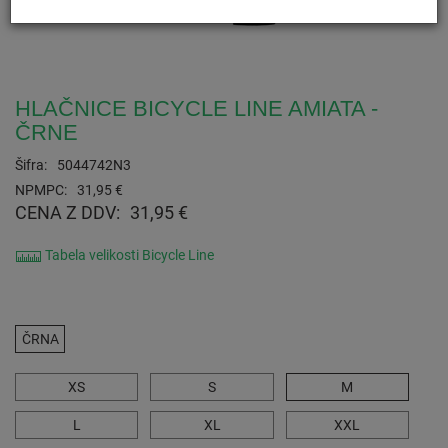
HLAČNICE BICYCLE LINE AMIATA -
ČRNE
Šifra:
5044742N3
NPMPC:
31,95 €
CENA Z DDV:
31,95 €
Tabela velikosti Bicycle Line
ČRNA
XS
S
M
L
XL
XXL