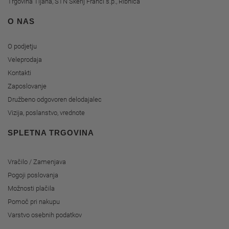
Trgovina Tijana, STN Škerlj Franci s.p., Ribnica
O NAS
O podjetju
Veleprodaja
Kontakti
Zaposlovanje
Družbeno odgovoren delodajalec
Vizija, poslanstvo, vrednote
SPLETNA TRGOVINA
Vračilo / Zamenjava
Pogoji poslovanja
Možnosti plačila
Pomoč pri nakupu
Varstvo osebnih podatkov