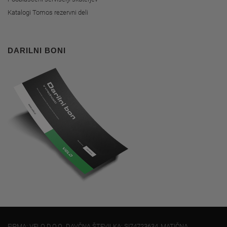
Katalogi Tomos rezervni deli
DARILNI BONI
FIRMA: VELO D.O.O., DAVČNA ŠTEVILKA: SI74723634, MATIČNA