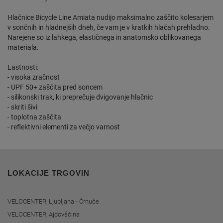
Hlačnice Bicycle Line Amiata nudijo maksimalno zaščito kolesarjem
v sončnih in hladnejših dneh, če vam je v kratkih hlačah prehladno.
Narejene so iz lahkega, elastičnega in anatomsko oblikovanega
materiala.
Lastnosti:
- visoka zračnost
- UPF 50+ zaščita pred soncem
- silikonski trak, ki preprečuje dvigovanje hlačnic
- skriti šivi
- toplotna zaščita
- reflektivni elementi za večjo varnost
LOKACIJE TRGOVIN
VELOCENTER, Ljubljana - Črnuče
VELOCENTER, Ajdovščina