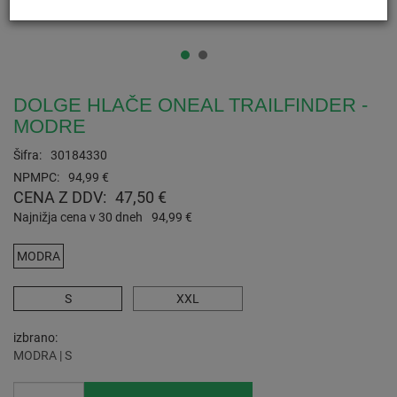
DOLGE HLAČE ONEAL TRAILFINDER -
MODRE
Šifra:
30184330
NPMPC:
94,99 €
CENA Z DDV:
47,50 €
Najnižja cena v 30 dneh
94,99 €
MODRA
S
XXL
izbrano
MODRA | S