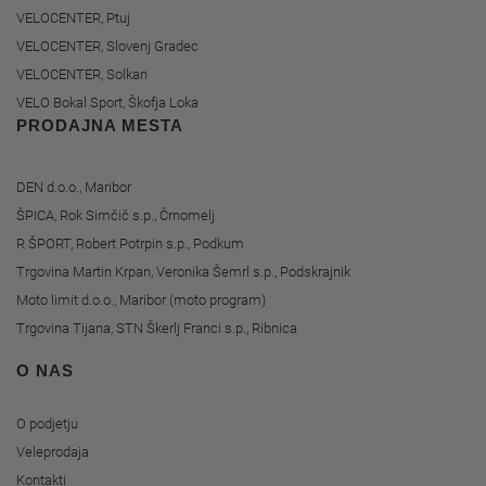
VELOCENTER, Ptuj
VELOCENTER, Slovenj Gradec
VELOCENTER, Solkan
VELO Bokal Sport, Škofja Loka
PRODAJNA MESTA
DEN d.o.o., Maribor
ŠPICA, Rok Simčič s.p., Črnomelj
R ŠPORT, Robert Potrpin s.p., Podkum
Trgovina Martin Krpan, Veronika Šemrl s.p., Podskrajnik
Moto limit d.o.o., Maribor (moto program)
Trgovina Tijana, STN Škerlj Franci s.p., Ribnica
O NAS
O podjetju
Veleprodaja
Kontakti