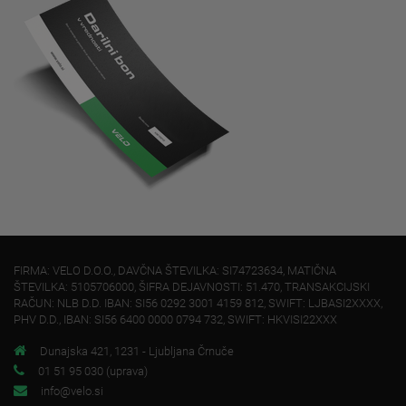
FIRMA: VELO D.O.O., DAVČNA ŠTEVILKA: SI74723634, MATIČNA
ŠTEVILKA: 5105706000, ŠIFRA DEJAVNOSTI: 51.470, TRANSAKCIJSKI
RAČUN: NLB D.D. IBAN: SI56 0292 3001 4159 812, SWIFT: LJBASI2XXXX,
PHV D.D., IBAN: SI56 6400 0000 0794 732, SWIFT: HKVISI22XXX
Dunajska 421, 1231 - Ljubljana Črnuče
01 51 95 030 (uprava)
info@velo.si