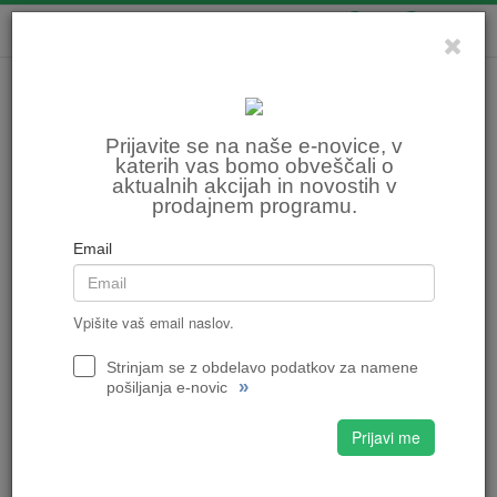
0
0
Prijavite se na naše e-novice, v
katerih vas bomo obveščali o
aktualnih akcijah in novostih v
prodajnem programu.
Email
Vpišite vaš email naslov.
Strinjam se z obdelavo podatkov za namene
»
pošiljanja e-novic
Prijavi me