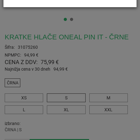
KRATKE HLAČE ONEAL PIN IT - ČRNE
Šifra:
31075260
NPMPC:
94,99 €
CENA Z DDV:
75,99 €
Najnižja cena v 30 dneh
94,99 €
ČRNA
XS
S
M
L
XL
XXL
izbrano
ČRNA | S