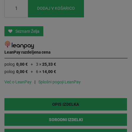
DODAJ V KOŠARICO
Seznam Želja
LeanPay razdeljena cena
polog
0,00 €
3 ×
25,33 €
polog
0,00 €
6 ×
14,00 €
Več o LeanPay
Splošni pogoji LeanPay
OPIS IZDELKA
SORODNI IZDELKI