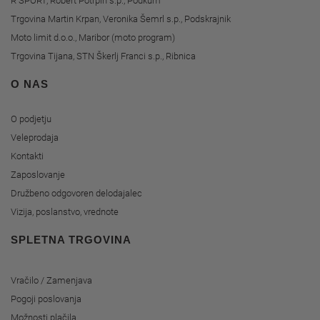
R ŠPORT, Robert Potrpin s.p., Podkum
Trgovina Martin Krpan, Veronika Šemrl s.p., Podskrajnik
Moto limit d.o.o., Maribor (moto program)
Trgovina Tijana, STN Škerlj Franci s.p., Ribnica
O NAS
O podjetju
Veleprodaja
Kontakti
Zaposlovanje
Družbeno odgovoren delodajalec
Vizija, poslanstvo, vrednote
SPLETNA TRGOVINA
Vračilo / Zamenjava
Pogoji poslovanja
Možnosti plačila