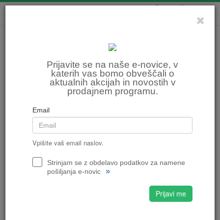
0
0
Prijavite se na naše e-novice, v
katerih vas bomo obveščali o
aktualnih akcijah in novostih v
prodajnem programu.
Email
Vpišite vaš email naslov.
Strinjam se z obdelavo podatkov za namene
»
pošiljanja e-novic
Prijavi me