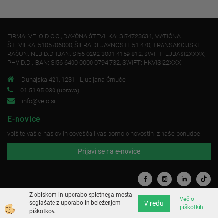
FIRMA: VELO D.O.O., DAVČNA ŠTEVILKA: SI74723634, MATIČNA
ŠTEVILKA: 5105706000, ŠIFRA DEJAVNOSTI: 51.470, TRANSAKCIJSKI
RAČUN: NLB D.D. IBAN: SI56 0292 3001 4159 812, SWIFT: LJBASI2XXXX,
PHV D.D., IBAN: SI56 6400 0000 0794 732, SWIFT: HKVISI22XXX
Dunajska 421, 1231 - Ljubljana Črnuče
01 51 95 030 (uprava)
info@velo.si
E-novice
vpišite vaš e-naslov in obveščali vas bomo o novostih iz naše ponudbe
Prijavi se na e-novice
Z obiskom in uporabo spletnega mesta
Več o
V redu
soglašate z uporabo in beleženjem
piškotkih
Izdelava spletne trgovine
piškotkov.