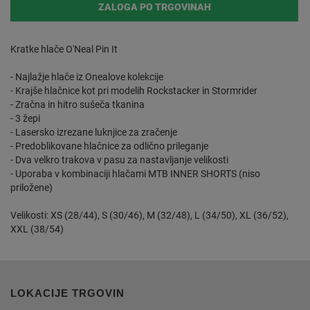
ZALOGA PO TRGOVINAH
Kratke hlače O'Neal Pin It
- Najlažje hlače iz Onealove kolekcije
- Krajše hlačnice kot pri modelih Rockstacker in Stormrider
- Zračna in hitro sušeča tkanina
- 3 žepi
- Lasersko izrezane luknjice za zračenje
- Predoblikovane hlačnice za odlično prileganje
- Dva velkro trakova v pasu za nastavljanje velikosti
- Uporaba v kombinaciji hlačami MTB INNER SHORTS (niso
priložene)
Velikosti: XS (28/44), S (30/46), M (32/48), L (34/50), XL (36/52),
XXL (38/54)
LOKACIJE TRGOVIN