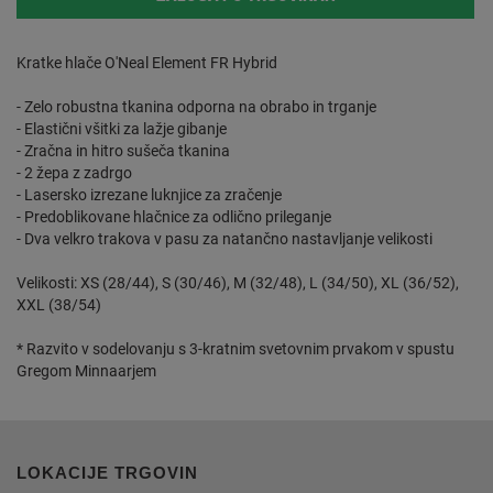
Kratke hlače O'Neal Element FR Hybrid
- Zelo robustna tkanina odporna na obrabo in trganje
- Elastični všitki za lažje gibanje
- Zračna in hitro sušeča tkanina
- 2 žepa z zadrgo
- Lasersko izrezane luknjice za zračenje
- Predoblikovane hlačnice za odlično prileganje
- Dva velkro trakova v pasu za natančno nastavljanje velikosti
Velikosti: XS (28/44), S (30/46), M (32/48), L (34/50), XL (36/52),
XXL (38/54)
* Razvito v sodelovanju s 3-kratnim svetovnim prvakom v spustu
Gregom Minnaarjem
LOKACIJE TRGOVIN