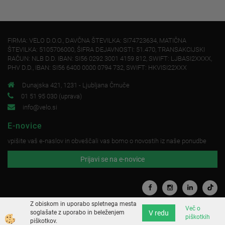
FIRMA: VELO D.O.O., DAVČNA ŠTEVILKA: SI74723634, MATIČNA
ŠTEVILKA: 5105706000, ŠIFRA DEJAVNOSTI: 51.470, TRANSAKCIJSKI
RAČUN: NLB D.D. IBAN: SI56 0292 3001 4159 812, SWIFT: LJBASI2XXXX,
PHV D.D., IBAN: SI56 6400 0000 0794 732, SWIFT: HKVISI22XXX
Dunajska 421, 1231 - Ljubljana Črnuče
01 51 95 030 (uprava)
info@velo.si
E-novice
vpišite vaš e-naslov in obveščali vas bomo o novostih iz naše ponudbe
Prijavi se na e-novice
Z obiskom in uporabo spletnega mesta
Več o
V redu
soglašate z uporabo in beleženjem
piškotkih
Izdelava spletne trgovine
piškotkov.