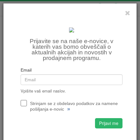
0
0
Prijavite se na naše e-novice, v
katerih vas bomo obveščali o
aktualnih akcijah in novostih v
prodajnem programu.
Email
Vpišite vaš email naslov.
Strinjam se z obdelavo podatkov za namene
»
pošiljanja e-novic
Prijavi me