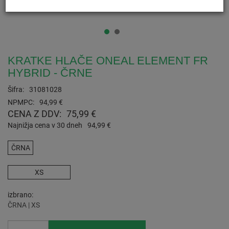
KRATKE HLAČE ONEAL ELEMENT FR
HYBRID - ČRNE
Šifra:
31081028
NPMPC:
94,99 €
CENA Z DDV:
75,99 €
Najnižja cena v 30 dneh
94,99 €
ČRNA
XS
izbrano
ČRNA | XS