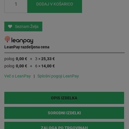
DODAJ V KOŠARICO
Seznam Želja
LeanPay razdeljena cena
polog
0,00 €
3 ×
25,33 €
polog
0,00 €
6 ×
14,00 €
Več o LeanPay
Splošni pogoji LeanPay
OPIS IZDELKA
SORODNI IZDELKI
ZALOGA PO TRGOVINAH