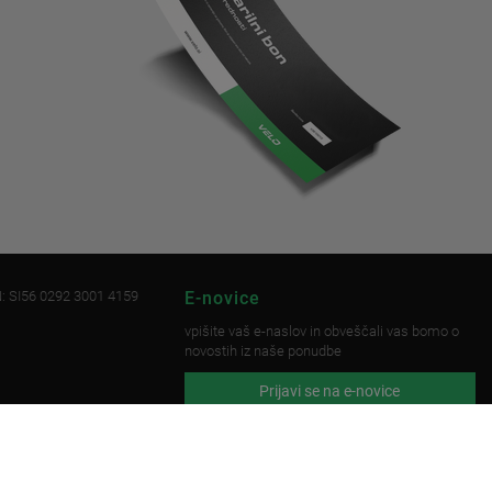
: SI56 0292 3001 4159
E-novice
vpišite vaš e-naslov in obveščali vas bomo o
novostih iz naše ponudbe
Prijavi se na e-novice