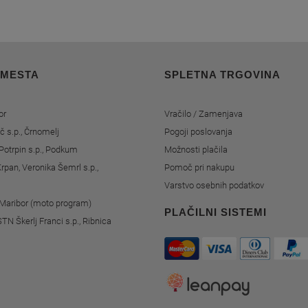
 MESTA
SPLETNA TRGOVINA
or
Vračilo / Zamenjava
č s.p., Črnomelj
Pogoji poslovanja
Potrpin s.p., Podkum
Možnosti plačila
rpan, Veronika Šemrl s.p.,
Pomoč pri nakupu
Varstvo osebnih podatkov
, Maribor (moto program)
PLAČILNI SISTEMI
STN Škerlj Franci s.p., Ribnica