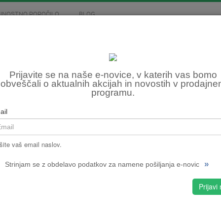
JNOSTNO POROČILO
BLOG
MOTOCIKLIZEM
SKIROJI
FITNES, OSTALO
GON
Prijavite se na naše e-novice, v katerih vas bomo
obveščali o aktualnih akcijah in novostih v prodajn
programu.
Šifra:
NPMPC
ail
CENA
šite vaš email naslov.
»
Strinjam se z obdelavo podatkov za namene pošiljanja e-novic
S
Prijavi