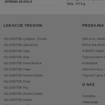
OPREMA ZA KOLO
Teža. 1015 g
LOKACIJE TRGOVIN
PRODAJNA
VELOCENTER, Ljubljana - Črnuče
DEN d.o.o., Marib
VELOCENTER, Ajdovščina
ŠPICA, Rok Simči
VELOCENTER, Celje
R ŠPORT, Robert 
VELOCENTER, Idrija
Trgovina Martin K
VELOCENTER, Ilirska Bistrica
Podskrajnik
VELOCENTER, Koper
Moto limit d.o.o.
VELOCENTER, Murska Sobota
Trgovina Tijana, 
VELOCENTER, Pivka
O NAS
VELOCENTER, Ptuj
VELOCENTER, Slovenj Gradec
O podjetju
VELOCENTER, Solkan
Veleprodaja