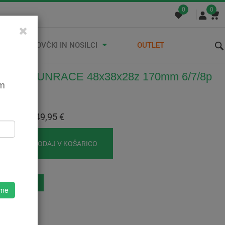
0
0
STREŠNI KOVČKI IN NOSILCI
OUTLET
ILKA SUNRACE 48x38x28z 170mm 6/7/8p
em
5421570291
:
49,95 €
 Z DDV:
49,95 €
DODAJ V KOŠARICO
eznam Želja
 me