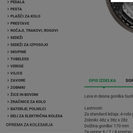
PEDALA
PESTA
PLAŠČI ZA KOLO
PRESTAVE
ROČAJI, TRAKOVI, ROGOVI
SEDEŽI
SEDEŽI ZA IZPOSOJO
SKUPINE
TUBELESS
VERIGE
VILICE
ZAVORE
OPIS IZDELKA
SOR
ZOBNIKI
ŽICE IN BOVDNI
Leva in desna gonilka Su
ZRAČNICE ZA KOLO
Lastnosti:
BATERIJE, POLNILCI
Za standard ležaja: 4-robi 
DELI ZA ELEKTRIČNA KOLESA
Zobniki: 48z x 38z x 28z
OPREMA ZA KOLESARJA
Dolžina gonilke: 170 mm
Za verige: 6 / 7 / 8 prestav