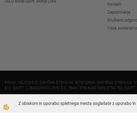
VELO Bokal Sport, Škofja Loka
Kontakti
Zaposlovanje
Družbeno odgovo
Vizija, poslanstv
FIRMA: VELO D.O.O., DAVČNA ŠTEVILKA: SI74723634, MATIČNA ŠTEVILKA: 5
812, SWIFT: LJBASI2XXXX, PHV D.D., IBAN: SI56 6400 0000 0794 732, SWIFT
Z obiskom in uporabo spletnega mesta soglašate z uporabo in 
Dunajska 421, 1231 - Ljubljana Črnuče
01 51 95 030 (uprava)