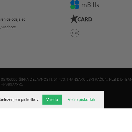
ren delodajalec
o, vrednote
105706000, ŠIFRA DEJAVNOSTI: 51.470, TRANSAKCIJSKI RAČUN: NLB D.D. IBAN
: HKVISI22XXX
beleženjem piškotkov.
V redu
Več o piškotkih
info@velo.si