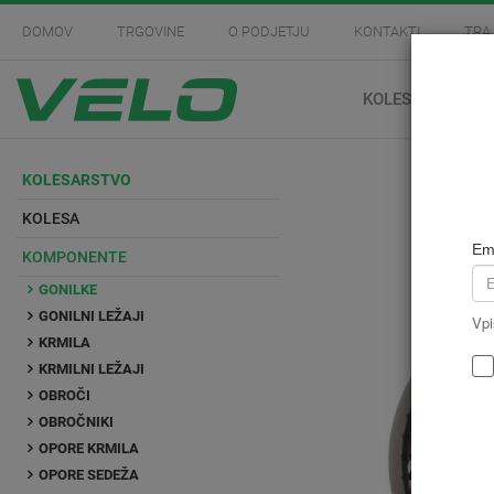
DOMOV
TRGOVINE
O PODJETJU
KONTAKTI
TRA
KOLESARSTVO
KOLESARSTVO
KOLESA
Em
KOMPONENTE
GONILKE
GONILNI LEŽAJI
Vpi
KRMILA
KRMILNI LEŽAJI
OBROČI
OBROČNIKI
OPORE KRMILA
OPORE SEDEŽA