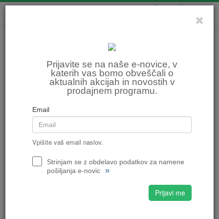
0
0
Prijavite se na naše e-novice, v
katerih vas bomo obveščali o
aktualnih akcijah in novostih v
prodajnem programu.
Email
Vpišite vaš email naslov.
Strinjam se z obdelavo podatkov za namene
»
pošiljanja e-novic
Prijavi me