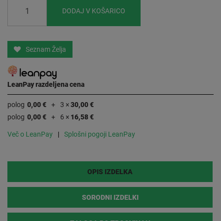
DODAJ V KOŠARICO
Seznam Želja
LeanPay razdeljena cena
polog
0,00 €
3 ×
30,00 €
polog
0,00 €
6 ×
16,58 €
Več o LeanPay
Splošni pogoji LeanPay
OPIS IZDELKA
SORODNI IZDELKI