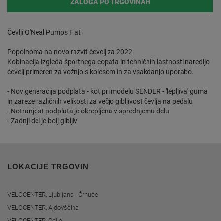
ZALOGA PO TRGOVINAH
Čevlji O'Neal Pumps Flat
Popolnoma na novo razvit čevelj za 2022.
Kobinacija izgleda športnega copata in tehničnih lastnosti naredijo
čevelj primeren za vožnjo s kolesom in za vsakdanjo uporabo.
- Nov generacija podplata - kot pri modelu SENDER - 'lepljiva' guma
in zareze različnih velikosti za večjo gibljivost čevlja na pedalu
- Notranjost podplata je okrepljena v sprednjemu delu
- Zadnji del je bolj gibljiv
LOKACIJE TRGOVIN
VELOCENTER, Ljubljana - Črnuče
VELOCENTER, Ajdovščina
VELOCENTER, Celje