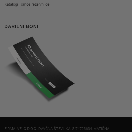
Katalogi Tomos rezervni deli
DARILNI BONI
FIRMA: VELO D.O.O., DAVČNA ŠTEVILKA: SI74723634, MATIČNA