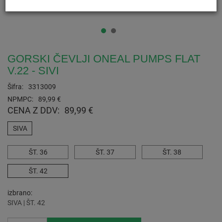
GORSKI ČEVLJI ONEAL PUMPS FLAT
V.22 - SIVI
Šifra:
3313009
NPMPC:
89,99 €
CENA Z DDV:
89,99 €
SIVA
ŠT. 36
ŠT. 37
ŠT. 38
ŠT. 42
izbrano
SIVA | ŠT. 42