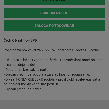
OPIS IZDELKA
SORODNI IZDELKI
ZALOGA PO TRGOVINAH
Čevlji O'Neal Flow SPD
Popolnoma nov čevelj za 2022. Za uporabo z ali brez SPD pedal.
- Obstojen in lahhek zgornji del čevlja. Prezračevlani paneli ob strani
in na sprednjemu deli.
- Dadaten velkro trak na nartu.
- Ojačan prednji del podplata za stabilnost pri poganjanju.
- O'Neal HONEY RUBBER® podplat - profil v obliki čebeljega satja
odlično oprime vijake na 'flat' pedalih.
- Ojačan prednji del čevlja.