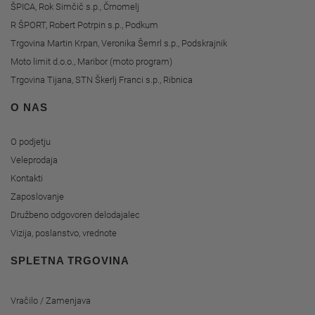
ŠPICA, Rok Simčič s.p., Črnomelj
R ŠPORT, Robert Potrpin s.p., Podkum
Trgovina Martin Krpan, Veronika Šemrl s.p., Podskrajnik
Moto limit d.o.o., Maribor (moto program)
Trgovina Tijana, STN Škerlj Franci s.p., Ribnica
O NAS
O podjetju
Veleprodaja
Kontakti
Zaposlovanje
Družbeno odgovoren delodajalec
Vizija, poslanstvo, vrednote
SPLETNA TRGOVINA
Vračilo / Zamenjava