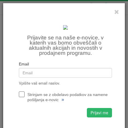
0
0
Prijavite se na naše e-novice, v
katerih vas bomo obveščali o
aktualnih akcijah in novostih v
prodajnem programu.
Email
Vpišite vaš email naslov.
Strinjam se z obdelavo podatkov za namene
»
pošiljanja e-novic
Prijavi me