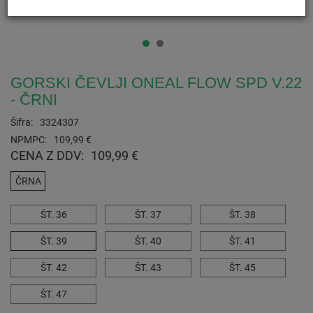
GORSKI ČEVLJI ONEAL FLOW SPD V.22
- ČRNI
Šifra:
3324307
NPMPC:
109,99 €
CENA Z DDV:
109,99 €
ČRNA
ŠT. 36
ŠT. 37
ŠT. 38
ŠT. 39
ŠT. 40
ŠT. 41
ŠT. 42
ŠT. 43
ŠT. 45
ŠT. 47