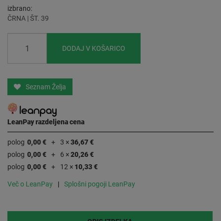
izbrano
ČRNA | ŠT. 39
DODAJ V KOŠARICO
Seznam Želja
LeanPay razdeljena cena
polog
0,00 €
3 ×
36,67 €
polog
0,00 €
6 ×
20,26 €
polog
0,00 €
12 ×
10,33 €
Več o LeanPay
Splošni pogoji LeanPay