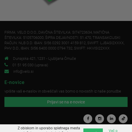
FIRMA: VELO D.O.O., DAVČNA ŠTEVILKA: SI74723634, MATIČNA
ŠTEVILKA: 5105706000, ŠIFRA DEJAVNOSTI: 51.470, TRANSAKCIJSKI
RAČUN: NLB D.D. IBAN: SI56 0292 3001 4159 812, SWIFT: LJBASI2XXXX,
PHV D.D., IBAN: SI56 6400 0000 0794 732, SWIFT: HKVISI22XXX
Dunajska 421, 1231 - Ljubljana Črnuče
01 51 95 030 (uprava)
info@velo.si
E-novice
vpišite vaš e-naslov in obveščali vas bomo o novostih iz naše ponudbe
Prijavi se na e-novice
Z obiskom in uporabo spletnega mesta
Več o