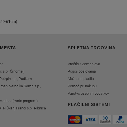
 (59-61cm)
 MESTA
SPLETNA TRGOVINA
or
Vračilo / Zamenjava
č s.p., Črnomelj
Pogoji poslovanja
Potrpin s.p., Podkum
Možnosti plačila
rpan, Veronika Šemrl s.p.,
Pomoč pri nakupu
Varstvo osebnih podatkov
, Maribor (moto program)
PLAČILNI SISTEMI
STN Škerlj Franci s.p., Ribnica