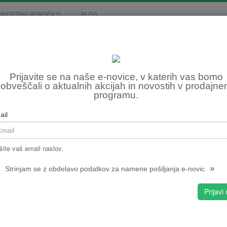
JNOSTNO POROČILO
BLOG
MOTOCIKLIZEM
SKIROJI
FITNES, OSTALO
ČEL
Prijavite se na naše e-novice, v katerih vas bomo
obveščali o aktualnih akcijah in novostih v prodajn
programu.
Šifra:
NPMPC
ail
CENA
Najnižj
šite vaš email naslov.
ČRNA
»
Strinjam se z obdelavo podatkov za namene pošiljanja e-novic
Prijavi
izbran
ČRNA |