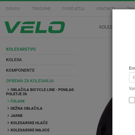
DOMOV
TRGOVINE
O PODJETJU
KONTAKTI
TRA
KOLESARSTVO
KOLESARSTVO
KOLESA
Em
KOMPONENTE
OPREMA ZA KOLESARJA
Vpi
OBLAČILA BICYCLE LINE - POMLAD
POLETJE 26
ČELADE
DEŽNA OBLAČILA
JAKNE
KOLESARSKE HLAČE
KOLESARSKE MAJICE