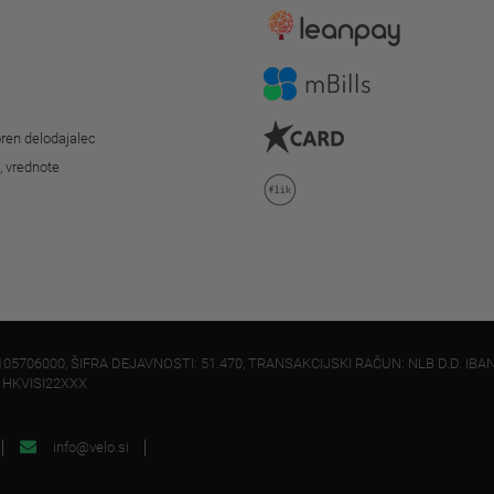
ren delodajalec
o, vrednote
105706000, ŠIFRA DEJAVNOSTI: 51.470, TRANSAKCIJSKI RAČUN: NLB D.D. IBAN
: HKVISI22XXX
info@velo.si