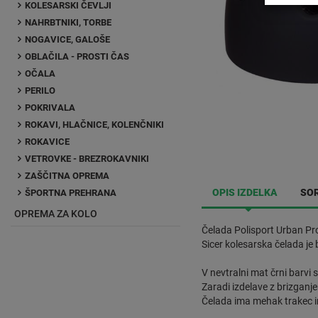
KOLESARSKI ČEVLJI
NAHRBTNIKI, TORBE
NOGAVICE, GALOŠE
OBLAČILA - PROSTI ČAS
OČALA
PERILO
POKRIVALA
ROKAVI, HLAČNICE, KOLENČNIKI
ROKAVICE
VETROVKE - BREZROKAVNIKI
ZAŠČITNA OPREMA
OPIS IZDELKA
SOR
ŠPORTNA PREHRANA
OPREMA ZA KOLO
Čelada Polisport Urban Pro
Sicer kolesarska čelada je
V nevtralni mat črni barvi 
Zaradi izdelave z brizganje
Čelada ima mehak trakec i