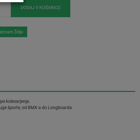
DODAJ V KOŠARICO
eznam Želja
pe kolesarjenja.
 druge športe, od BMX-a do Longboarda.