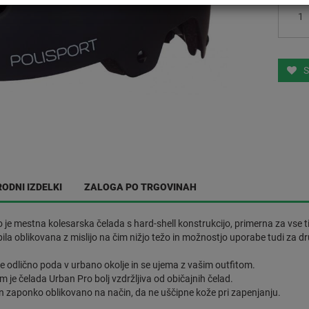
S
ODNI IZDELKI
ZALOGA PO TRGOVINAH
 je mestna kolesarska čelada s hard-shell konstrukcijo, primerna za vse ti
 bila oblikovana z mislijo na čim nižjo težo in možnostjo uporabe tudi za
se odlično poda v urbano okolje in se ujema z vašim outfitom.
m je čelada Urban Pro bolj vzdržljiva od običajnih čelad.
n zaponko oblikovano na način, da ne uščipne kože pri zapenjanju.