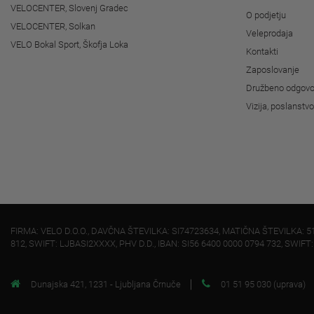
VELOCENTER, Slovenj Gradec
O podjetju
VELOCENTER, Solkan
Veleprodaja
VELO Bokal Sport, Škofja Loka
Kontakti
Zaposlovanje
Družbeno odgovo
Vizija, poslanstv
FIRMA: VELO D.O.O., DAVČNA ŠTEVILKA: SI74723634, MATIČNA ŠTEVILKA: 5
812, SWIFT: LJBASI2XXXX, PHV D.D., IBAN: SI56 6400 0000 0794 732, SWIFT
Dunajska 421, 1231 - Ljubljana Črnuče
01 51 95 030 (uprava)