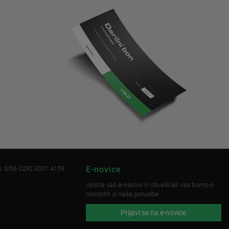
: SI56 0292 3001 4159
E-novice
vpišite vaš e-naslov in obveščali vas bomo o
novostih iz naše ponudbe
Prijavi se na e-novice