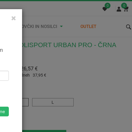
0
0
STREŠNI KOVČKI IN NOSILCI
OUTLET
ADA POLISPORT URBAN PRO - ČRNA
em
587426001
:
37,95 €
 Z DDV:
26,57 €
a cena v 30 dneh
37,95 €
M
L
 me
o
 M