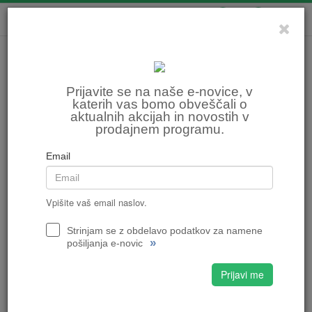
0
0
Prijavite se na naše e-novice, v
katerih vas bomo obveščali o
aktualnih akcijah in novostih v
prodajnem programu.
Email
Vpišite vaš email naslov.
Strinjam se z obdelavo podatkov za namene
»
pošiljanja e-novic
Prijavi me