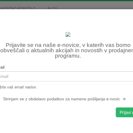
JNOSTNO POROČILO
BLOG
MOTOCIKLIZEM
SKIROJI
FITNES, OSTALO
BID
Prijavite se na naše e-novice, v katerih vas bomo
obveščali o aktualnih akcijah in novostih v prodajn
programu.
Šifra:
NPMPC
ail
CENA
ČRNA
šite vaš email naslov.
izbran
»
Strinjam se z obdelavo podatkov za namene pošiljanja e-novic
ČRNA
Prijavi