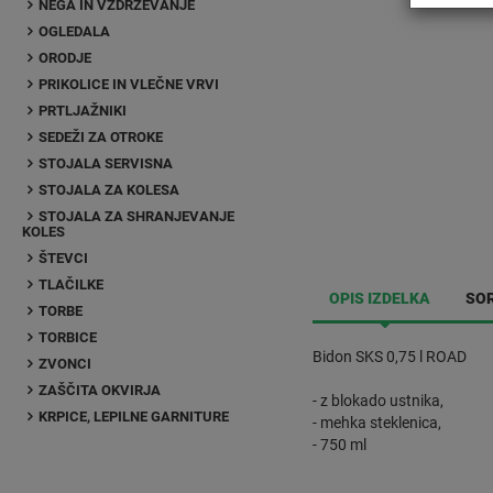
NEGA IN VZDRŽEVANJE
OGLEDALA
ORODJE
PRIKOLICE IN VLEČNE VRVI
PRTLJAŽNIKI
SEDEŽI ZA OTROKE
STOJALA SERVISNA
STOJALA ZA KOLESA
STOJALA ZA SHRANJEVANJE
KOLES
ŠTEVCI
TLAČILKE
OPIS IZDELKA
SOR
TORBE
TORBICE
Bidon SKS 0,75 l ROAD
ZVONCI
ZAŠČITA OKVIRJA
- z blokado ustnika,
KRPICE, LEPILNE GARNITURE
- mehka steklenica,
- 750 ml