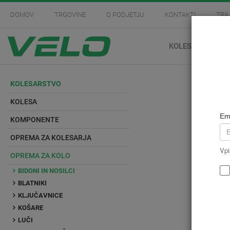
DOMOV
TRGOVINE
O PODJETJU
KONTAKTI
TRA
KOLESARSTVO
KOLESARSTVO
KOLESA
Em
KOMPONENTE
OPREMA ZA KOLESARJA
Vpi
OPREMA ZA KOLO
BIDONI IN NOSILCI
BLATNIKI
KLJUČAVNICE
KOŠARE
LUČI