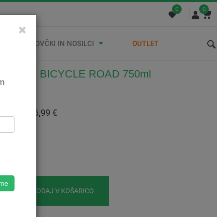
0
0
STREŠNI KOVČKI IN NOSILCI
OUTLET
ON SKS BICYCLE ROAD 750ml
em
500011466
:
6,99 €
 Z DDV:
6,99 €
o
 me
DODAJ V KOŠARICO