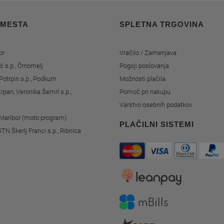
 MESTA
SPLETNA TRGOVINA
or
Vračilo / Zamenjava
č s.p., Črnomelj
Pogoji poslovanja
Potrpin s.p., Podkum
Možnosti plačila
rpan, Veronika Šemrl s.p.,
Pomoč pri nakupu
Varstvo osebnih podatkov
, Maribor (moto program)
PLAČILNI SISTEMI
STN Škerlj Franci s.p., Ribnica