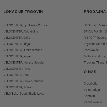
LOKACIJE TRGOVIN
PRODAJNA
VELOCENTER, Ljubljana - Črnuče
DEN d.o.o., Marib
VELOCENTER, Ajdovščina
ŠPICA, Rok Simči
VELOCENTER, Celje
R ŠPORT, Robert 
VELOCENTER, Idrija
Trgovina Martin K
VELOCENTER, Ilirska Bistrica
Podskrajnik
VELOCENTER, Koper
Moto limit d.o.o.
VELOCENTER, Murska Sobota
Trgovina Tijana, 
VELOCENTER, Pivka
O NAS
VELOCENTER, Ptuj
VELOCENTER, Slovenj Gradec
O podjetju
VELOCENTER, Solkan
Veleprodaja
VELO Bokal Sport, Škofja Loka
Kontakti
Zaposlovanje