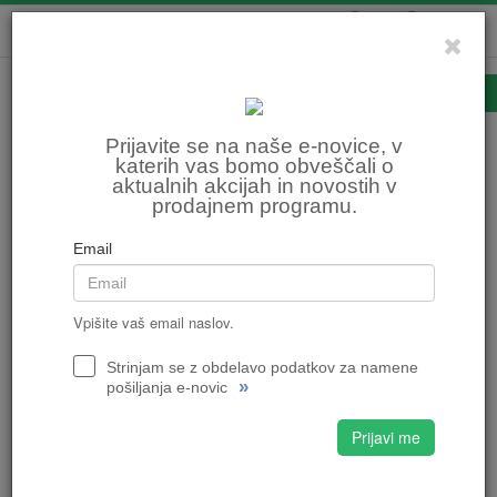
0
0
Prva pomoč
Prijavite se na naše e-novice, v
katerih vas bomo obveščali o
aktualnih akcijah in novostih v
Domov
MOTOCIKLIZEM
Oprema za motorista
Prva pomoč
prodajnem programu.
Razvrsti po:
ceni
nazivu
Email
Vpišite vaš email naslov.
PRVA POMOČ ZA MOTORISTE
9,90 €
9,90 €
Strinjam se z obdelavo podatkov za namene
»
pošiljanja e-novic
Prijavi me