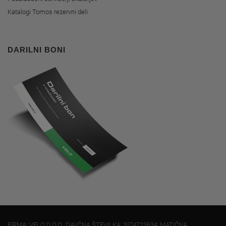
Katalogi Tomos rezervni deli
DARILNI BONI
FIRMA: VELO D.O.O., DAVČNA ŠTEVILKA: SI74723634, MATIČNA