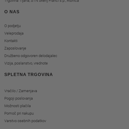
Trgovina Tijana, STN Škerlj Franci s.p., Ribnica
O NAS
O podjetju
Veleprodaja
Kontakti
Zaposlovanje
Družbeno odgovoren delodajalec
Vizija, poslanstvo, vrednote
SPLETNA TRGOVINA
Vračilo / Zamenjava
Pogoji poslovanja
Možnosti plačila
Pomoč pri nakupu
Varstvo osebnih podatkov