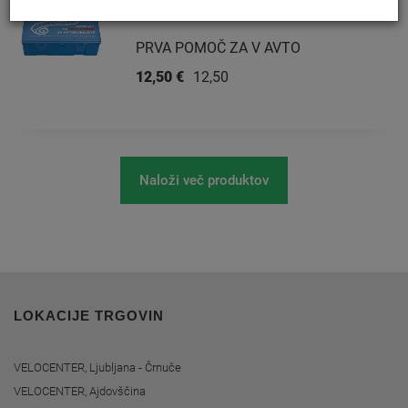
PRVA POMOČ ZA V AVTO
12,50 €
12,50 €
Naloži več produktov
LOKACIJE TRGOVIN
VELOCENTER, Ljubljana - Črnuče
VELOCENTER, Ajdovščina